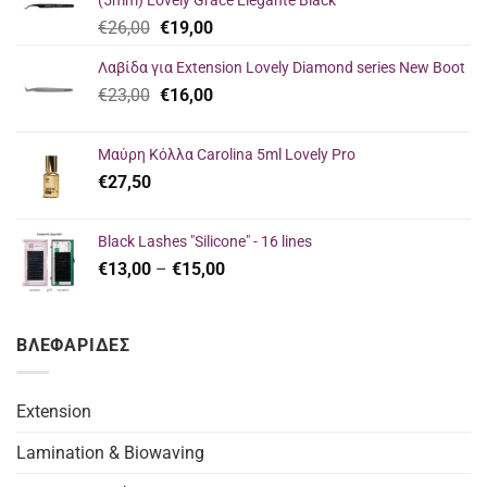
(5mm) Lovely Grace Elegante Black
Original
Current
€
26,00
€
19,00
price
price
Λαβίδα για Extension Lovely Diamond series New Boot
was:
is:
Original
Current
€
23,00
€26,00.
€
16,00
€19,00.
price
price
was:
is:
Μαύρη Κόλλα Carolina 5ml Lovely Pro
€23,00.
€16,00.
€
27,50
Black Lashes "Silicone" - 16 lines
Price
€
13,00
–
€
15,00
range:
€13,00
through
ΒΛΕΦΑΡΙΔΕΣ
€15,00
Extension
Lamination & Biowaving