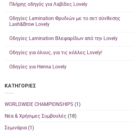
Πλήρης οδηγός για Λαβίδες Lovely
Δεν
υπάρχουν
Οδηγίες Lamination Φρυδιών με το σετ σύνθεσης
σχόλια
στο
Lash&Brow Lovely
Πλήρης
οδηγός
Δεν
για
υπάρχουν
Οδηγίες Lamination Βλεφαρίδων από την Lovely
Λαβίδες
σχόλια
Lovely
στο
Δεν
Οδηγίες
υπάρχουν
Lamination
Οδηγίες για όλους, για τις κόλλες Lovely!
σχόλια
Φρυδιών
στο
με
Δεν
Οδηγίες
το
υπάρχουν
Lamination
Οδηγίες για Henna Lovely
σετ
σχόλια
Βλεφαρίδων
σύνθεσης
στο
από
Δεν
Lash&Brow
Οδηγίες
την
υπάρχουν
Lovely
για
Lovely
σχόλια
όλους,
KΑΤΗΓΟΡΊΕΣ
στο
για
Οδηγίες
τις
για
κόλλες
Henna
Lovely!
Lovely
WORLDWIDE CHAMPIONSHIPS
(1)
Νέα & Χρήσιμες Συμβουλές
(18)
Σεμινάρια
(1)