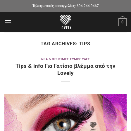
Μετάβαση
Τηλεφωνικές παραγγελίες:
694 244 9467
στο
περιεχόμενο
0
TAG ARCHIVES:
TIPS
ΝΈΑ & ΧΡΉΣΙΜΕΣ ΣΥΜΒΟΥΛΈΣ
Tips & info Για Γατίσιο βλέμμα από την
Lovely