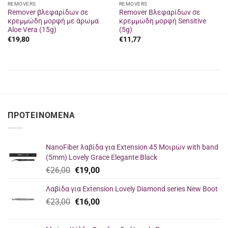
REMOVERS
REMOVERS
Remover βλεφαρίδων σε
Remover Βλεφαρίδων σε
κρεμμώδη μορφή με άρωμα
κρεμμώδη μορφή Sensitive
Aloe Vera (15g)
(5g)
€
19,80
€
11,77
ΠΡΟΤΕΙΝΌΜΕΝΑ
NanoFiber λαβίδα για Extension 45 Μοιρών with band
(5mm) Lovely Grace Elegante Black
Original
Η
€
26,00
€
19,00
price
τρέχουσα
Λαβίδα για Extension Lovely Diamond series New Boot
was:
τιμή
Original
Η
€
23,00
€26,00.
€
16,00
είναι:
price
τρέχουσα
€19,00.
was:
τιμή