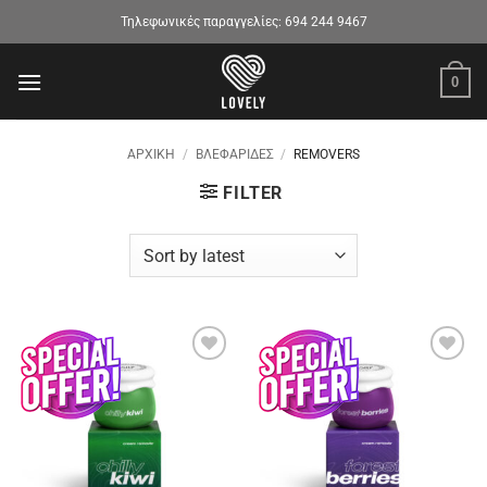
Μετάβαση
Τηλεφωνικές παραγγελίες:
694 244 9467
στο
περιεχόμενο
0
ΑΡΧΙΚΉ
/
ΒΛΕΦΑΡΙΔΕΣ
/
REMOVERS
FILTER
Προσθήκη
Προσθήκη
στα
στα
αγαπημένα
αγαπημένα