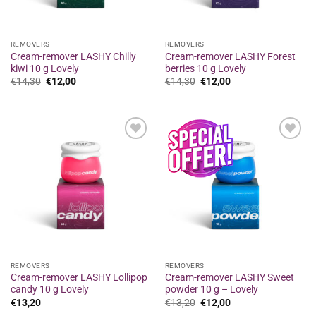
REMOVERS
REMOVERS
Cream-remover LASHY Chilly
Cream-remover LASHY Forest
kiwi 10 g Lovely
berries 10 g Lovely
Original
Η
Original
Η
€
14,30
€
12,00
€
14,30
€
12,00
price
τρέχουσα
price
τρέχουσα
was:
τιμή
was:
τιμή
€14,30.
είναι:
€14,30.
είναι:
€12,00.
€12,00.
Προσθήκη
Προσθήκη
στα
στα
αγαπημένα
αγαπημένα
REMOVERS
REMOVERS
Cream-remover LASHY Lollipop
Cream-remover LASHY Sweet
candy 10 g Lovely
powder 10 g – Lovely
Original
Η
€
13,20
€
13,20
€
12,00
price
τρέχουσα