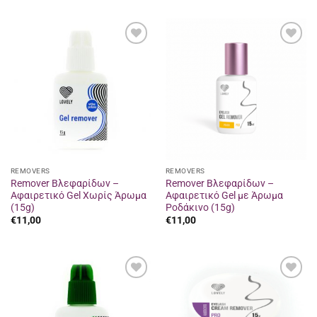
was:
τιμή
€13,20.
είναι:
€12,00.
Προσθήκη
Προσθήκη
στα
στα
αγαπημένα
αγαπημένα
REMOVERS
REMOVERS
Remover Βλεφαρίδων –
Remover Βλεφαρίδων –
Αφαιρετικό Gel Χωρίς Άρωμα
Αφαιρετικό Gel με Άρωμα
(15g)
Ροδάκινο (15g)
€
11,00
€
11,00
Προσθήκη
Προσθήκη
στα
στα
αγαπημένα
αγαπημένα