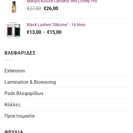
Μαύρη Κόλλα Carolina 5ml Lovely Pro
€23,00.
είναι:
Original
Η
€
27,50
€
26,00
€16,00.
price
τρέχουσα
was:
τιμή
Black Lashes "Silicone" - 16 lines
€27,50.
είναι:
Price
€
13,00
–
€
15,00
€26,00.
range:
€13,00
through
ΒΛΕΦΑΡΙΔΕΣ
€15,00
Extension
Lamination & Biowaving
Pads Βλεφαρίδων
Κόλλες
Προετοιμασία
ΦΡΥΔΙΑ