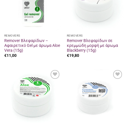
REMOVERS
REMOVERS
Remover Βλεφαρίδων –
Remover Βλεφαρίδων σε
Αφαιρετικό Gel με άρωμα Aloe
κρεμμώδη μορφή με άρωμα
Vera (15g)
Blackberry (15g)
€
11,00
€
19,80
Προσθήκη
Προσθήκη
στα
στα
αγαπημένα
αγαπημένα