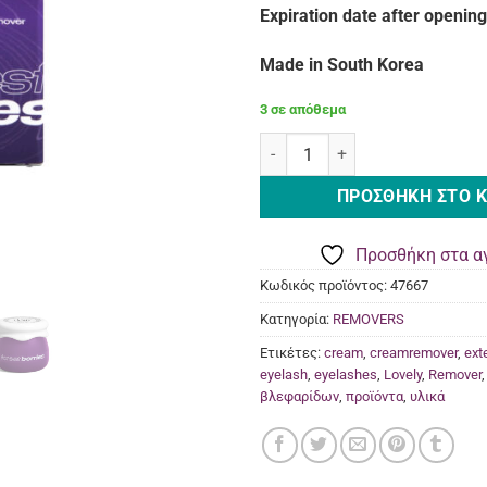
Expiration date after openin
Made in South Korea
3 σε απόθεμα
Cream-remover LASHY Forest ber
ΠΡΟΣΘΉΚΗ ΣΤΟ 
Προσθήκη στα α
Κωδικός προϊόντος:
47667
Κατηγορία:
REMOVERS
Ετικέτες:
cream
,
creamremover
,
ext
eyelash
,
eyelashes
,
Lovely
,
Remover
βλεφαρίδων
,
προϊόντα
,
υλικά