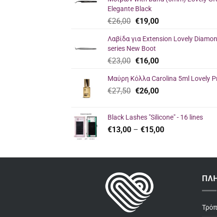
Elegante Black
Original
Η
€
26,00
€
19,00
price
τρέχουσα
Λαβίδα για Extension Lovely Diamo
was:
τιμή
series New Boot
€26,00.
είναι:
Original
Η
€
23,00
€
16,00
€19,00.
price
τρέχουσα
Μαύρη Κόλλα Carolina 5ml Lovely P
was:
τιμή
Original
Η
€
27,50
€23,00.
€
26,00
είναι:
price
τρέχουσα
€16,00.
was:
τιμή
Black Lashes "Silicone" - 16 lines
€27,50.
είναι:
Price
€
13,00
–
€
15,00
€26,00.
range:
€13,00
through
€15,00
ΠΛ
Τρό