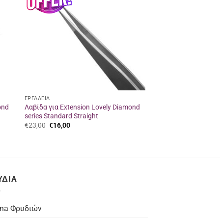
στα
ένα
αγαπημένα
ΕΡΓΑΛΕΙΑ
ond
Λαβίδα για Extension Lovely Diamond
series Standard Straight
Original
Η
€
23,00
€
16,00
price
τρέχουσα
was:
τιμή
€23,00.
είναι:
€16,00.
ΥΔΙΑ
na Φρυδιών