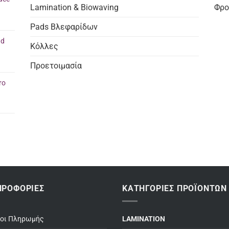
Lamination & Biowaving
Φρο
Pads Βλεφαρίδων
nd
Κόλλες
Προετοιμασία
ro
ΗΡΟΦΟΡΊΕΣ
ΚΑΤΗΓΟΡΊΕΣ ΠΡΟΪΌΝΤΩΝ
ποι Πληρωμής
LAMINATION