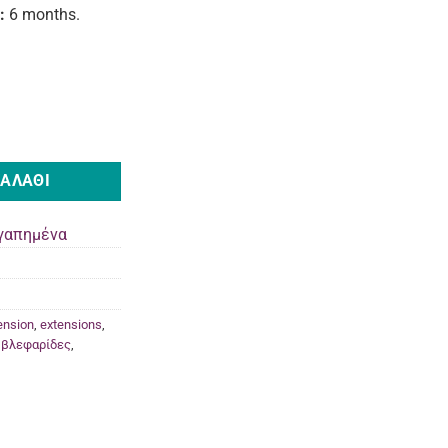
g:
6 months.
ries 10 g Lovely ποσότητα
ΚΑΛΆΘΙ
γαπημένα
ension
,
extensions
,
,
βλεφαρίδες
,