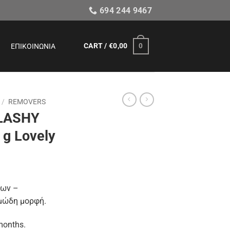
694 244 9467
CART /
€
0,00
0
ΕΠΙΚΟΙΝΩΝΊΑ
/
REMOVERS
 LASHY
 g Lovely
ουσα
δων –
μώδη μορφή.
:
00.
onths.