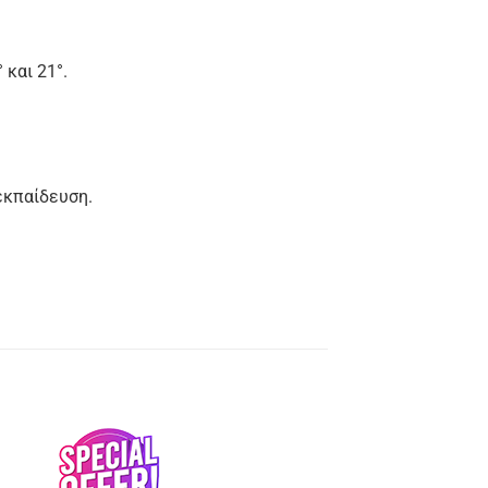
 και 21°.
εκπαίδευση.
κη
Προσθήκη