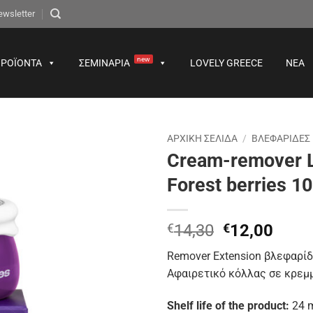
ewsletter
new
ΡΟΪΌΝΤΑ
ΣΕΜΙΝΆΡΙΑ
LOVELY GREECE
ΝΈΑ
ΑΡΧΙΚΉ ΣΕΛΊΔΑ
/
ΒΛΕΦΑΡΙΔΕΣ
Cream-remover
Προσθήκη
Forest berries 10
στα
αγαπημένα
Original
Η
€
14,30
€
12,00
price
τρέχ
Remover Extension βλεφαρί
was:
τιμή
Αφαιρετικό κόλλας σε κρεμ
€14,30.
είναι
€12,
Shelf life of the product:
24 m