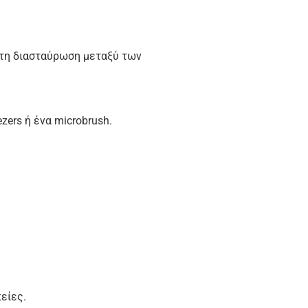
στη διασταύρωση μεταξύ των
ers ή ένα microbrush.
είες.