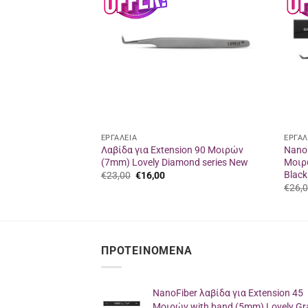
στα
στα
αγαπημένα
αγαπημένα
ΕΡΓΑΛΕΙΑ
ΕΡΓΑΛ
για Extension
Λαβίδα για Extension 90 Μοιρών
NanoF
Lovely Grace
(7mm) Lovely Diamond series New
Μοιρώ
Black
Original
Η
€
23,00
€
16,00
price
τρέχουσα
€
26,
was:
τιμή
χουσα
€23,00.
είναι:
ή
€16,00.
ι:
00.
ΠΡΟΤΕΙΝΌΜΕΝΑ
NanoFiber λαβίδα για Extension 45
Μοιρών with band (5mm) Lovely Gr