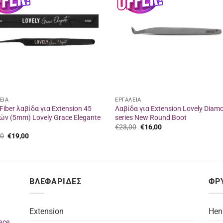
στα
στα
αγαπημένα
αγαπημ
ΕΙΑ
ΕΡΓΑΛΕΙΑ
iber λαβίδα για Extension 45
Λαβίδα για Extension Lovely Diam
ν (5mm) Lovely Grace Elegante
series New Round Boot
Original
Η
€
23,00
€
16,00
price
τρέχουσα
Original
Η
00
€
19,00
was:
τιμή
price
τρέχουσα
€23,00.
είναι:
was:
τιμή
€16,00.
€26,00.
είναι:
€19,00.
ΒΛΕΦΑΡΙΔΕΣ
ΦΡ
Extension
Hen
ace