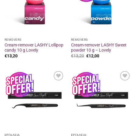
REMOVERS
REMOVERS
Cream-remover LASHY Lollipop
Cream-remover LASHY Sweet
candy 10 g Lovely
powder 10 g – Lovely
Original
Η
€
13,20
€
13,20
€
12,00
price
τρέχουσα
was:
τιμή
€13,20.
είναι:
€12,00.
Προσθήκη
Προσθήκη
στα
στα
αγαπημένα
αγαπημένα
ΕΡΓΑΛΕΙΑ
ΕΡΓΑΛΕΙΑ