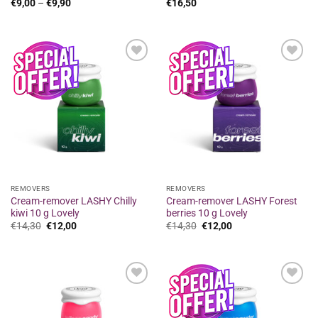
Price
€
9,00
–
€
9,90
€
16,50
range:
€9,00
through
€9,90
Προσθήκη
Προσθήκη
στα
στα
αγαπημένα
αγαπημένα
REMOVERS
REMOVERS
Cream-remover LASHY Chilly
Cream-remover LASHY Forest
kiwi 10 g Lovely
berries 10 g Lovely
Original
Η
Original
Η
€
14,30
€
12,00
€
14,30
€
12,00
price
τρέχουσα
price
τρέχουσα
was:
τιμή
was:
τιμή
€14,30.
είναι:
€14,30.
είναι:
€12,00.
€12,00.
Προσθήκη
Προσθήκη
στα
στα
αγαπημένα
αγαπημένα