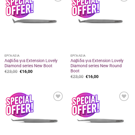
Προσθήκη
Προσθήκη
στα
στα
αγαπημένα
αγαπημένα
ΕΡΓΑΛΕΙΑ
ΕΡΓΑΛΕΙΑ
Λαβίδα για Extension Lovely
Λαβίδα για Extension Lovely
Diamond series New Boot
Diamond series New Round
Boot
Original
Η
€
23,00
€
16,00
price
τρέχουσα
Original
Η
€
23,00
€
16,00
was:
τιμή
price
τρέχουσα
€23,00.
είναι:
was:
τιμή
€16,00.
€23,00.
είναι:
€16,00.
Προσθήκη
Προσθήκη
στα
στα
αγαπημένα
αγαπημένα