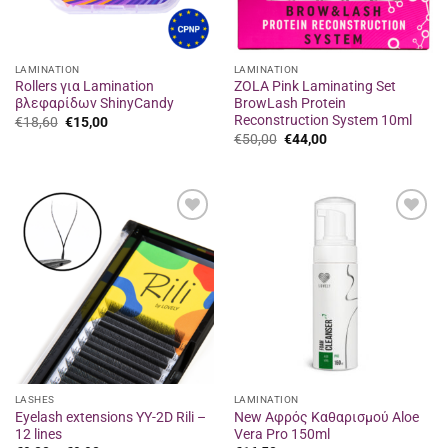
LAMINATION
LAMINATION
Rollers για Lamination
ZOLA Pink Laminating Set
βλεφαρίδων ShinyCandy
BrowLash Protein
Reconstruction System 10ml
Original
Η
€
18,60
€
15,00
price
τρέχουσα
Original
Η
€
50,00
€
44,00
was:
τιμή
price
τρέχουσα
€18,60.
είναι:
was:
τιμή
€15,00.
€50,00.
είναι:
€44,00.
Προσθήκη
Προσθήκη
στα
στα
αγαπημένα
αγαπημένα
LASHES
LAMINATION
Eyelash extensions YY-2D Rili –
New Αφρός Καθαρισμού Aloe
12 lines
Vera Pro 150ml