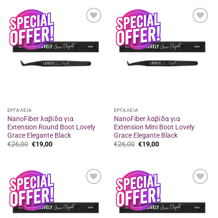
€26,00.
είναι:
€26,00.
είναι:
€19,00.
€19,00.
Προσθήκη
Προσθήκη
στα
στα
αγαπημένα
αγαπημένα
ΕΡΓΑΛΕΙΑ
ΕΡΓΑΛΕΙΑ
NanoFiber λαβίδα για
NanoFiber λαβίδα για
Extension Round Boot Lovely
Extension Mini Boot Lovely
Grace Elegante Black
Grace Elegante Black
Original
Η
Original
Η
€
26,00
€
19,00
€
26,00
€
19,00
price
τρέχουσα
price
τρέχουσα
was:
τιμή
was:
τιμή
€26,00.
είναι:
€26,00.
είναι:
€19,00.
€19,00.
Προσθήκη
Προσθήκη
στα
στα
αγαπημένα
αγαπημένα