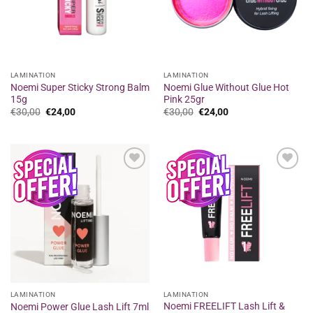
LAMINATION
LAMINATION
Noemi Super Sticky Strong Balm
Noemi Glue Without Glue Hot
15g
Pink 25gr
Original
Η
Original
Η
€
30,00
€
24,00
€
30,00
€
24,00
price
τρέχουσα
price
τρέχουσα
was:
τιμή
was:
τιμή
€30,00.
είναι:
€30,00.
είναι:
€24,00.
€24,00.
Προσθήκη
Προσθήκη
στα
στα
αγαπημένα
αγαπημένα
LAMINATION
LAMINATION
Noemi FREELIFT Lash Lift &
Noemi Power Glue Lash Lift 7ml