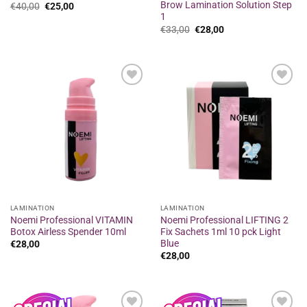
Brow Lamination Solution Step
Original
Η
€
40,00
€
25,00
price
τρέχουσα
1
was:
τιμή
Original
Η
€
33,00
€
28,00
€40,00.
είναι:
price
τρέχουσα
€25,00.
was:
τιμή
€33,00.
είναι:
€28,00.
Προσθήκη
Προσθήκη
στα
στα
αγαπημένα
αγαπημένα
LAMINATION
LAMINATION
Noemi Professional VITAMIN
Noemi Professional LIFTING 2
Botox Airless Spender 10ml
Fix Sachets 1ml 10 pck Light
Blue
€
28,00
€
28,00