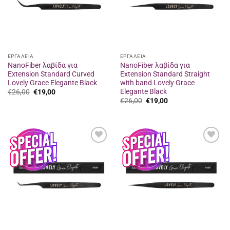
ΕΡΓΑΛΕΙΑ
ΕΡΓΑΛΕΙΑ
NanoFiber λαβίδα για
NanoFiber λαβίδα για
Extension Standard Curved
Extension Standard Straight
Lovely Grace Elegante Black
with band Lovely Grace
Elegante Black
Original
Η
€
26,00
€
19,00
price
τρέχουσα
Original
Η
€
26,00
€
19,00
was:
τιμή
price
τρέχουσα
€26,00.
είναι:
was:
τιμή
€19,00.
€26,00.
είναι:
€19,00.
Προσθήκη
Προσθήκη
στα
στα
αγαπημένα
αγαπημένα