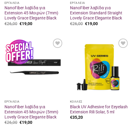
ΕΡΓΑΛΕΙΑ
ΕΡΓΑΛΕΙΑ
NanoFiber λαβίδα για
NanoFiber λαβίδα για
Extension 45 Μοιρών (7mm)
Extension Standard Straight
Lovely Grace Elegante Black
Lovely Grace Elegante Black
Original
Η
Original
Η
€
26,00
€
19,00
€
26,00
€
19,00
price
τρέχουσα
price
τρέχουσα
was:
τιμή
was:
τιμή
€26,00.
είναι:
€26,00.
είναι:
€19,00.
€19,00.
Προσθήκη
Προσθήκη
στα
στα
αγαπημένα
αγαπημένα
ΕΡΓΑΛΕΙΑ
ΚΟΛΛΕΣ
NanoFiber λαβίδα για
Black UV Adhesive for Eeyelash
Extension 45 Μοιρών (5mm)
Extension Rili Solar, 5 ml
Lovely Grace Elegante Black
€
35,20
Original
Η
€
26,00
€
19,00
price
τρέχουσα
was:
τιμή
€26,00.
είναι: