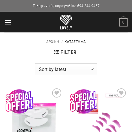
Μετάβαση
Τηλεφωνικές παραγγελίες:
694 244 9467
στο
περιεχόμενο
0
ΑΡΧΙΚΉ
/
ΚΑΤΆΣΤΗΜΑ
FILTER
Προσθήκη
Προσθήκη
στα
στα
αγαπημένα
αγαπημένα