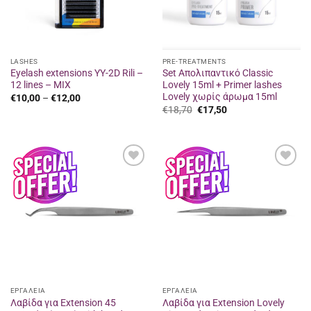
LASHES
PRE-TREATMENTS
Eyelash extensions YY-2D Rili –
Set Απολιπαντικό Classic
12 lines – MIX
Lovely 15ml + Primer lashes
Lovely χωρίς άρωμα 15ml
Price
€
10,00
–
€
12,00
range:
Original
Η
€
18,70
€
17,50
€10,00
price
τρέχουσα
through
was:
τιμή
€12,00
€18,70.
είναι:
€17,50.
Προσθήκη
Προσθήκη
στα
στα
αγαπημένα
αγαπημένα
ΕΡΓΑΛΕΙΑ
ΕΡΓΑΛΕΙΑ
Λαβίδα για Extension 45
Λαβίδα για Extension Lovely