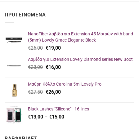
ΠΡΟΤΕΙΝΌΜΕΝΑ
NanoFiber λαβίδα για Extension 45 Μοιρών with band
(5mm) Lovely Grace Elegante Black
Original
Η
€
26,00
€
19,00
price
τρέχουσα
Λαβίδα για Extension Lovely Diamond series New Boot
was:
τιμή
Original
Η
€
23,00
€26,00.
€
16,00
είναι:
price
τρέχουσα
€19,00.
was:
τιμή
Μαύρη Κόλλα Carolina 5ml Lovely Pro
€23,00.
είναι:
Original
Η
€
27,50
€
26,00
€16,00.
price
τρέχουσα
was:
τιμή
Black Lashes "Silicone" - 16 lines
€27,50.
είναι:
Price
€
13,00
–
€
15,00
€26,00.
range:
€13,00
through
ΒΛΕΦΑΡΙΔΕΣ