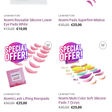
LAMINATION
LAMINATION
Noemi Reusable Silicone Lower
Noemi Pads Superfine Mixbox
Eye Pads White
Original
Η
€
30,00
€
25,00
price
τρέχουσα
Original
Η
€
13,00
€
10,00
was:
τιμή
price
τρέχουσα
€30,00.
είναι:
was:
τιμή
€25,00.
€13,00.
είναι:
€10,00.
Προσθήκη
Προσθήκη
στα
στα
αγαπημένα
αγαπημένα
LAMINATION
LAMINATION
Noemi Multi Color Soft Silicone
Noemi Lash Lifting Revopads
Pads 7 ζεύγη
Original
Η
€
30,00
€
25,00
price
τρέχουσα
Original
Η
€
30,00
€
25,00
was:
τιμή
price
τρέχουσα