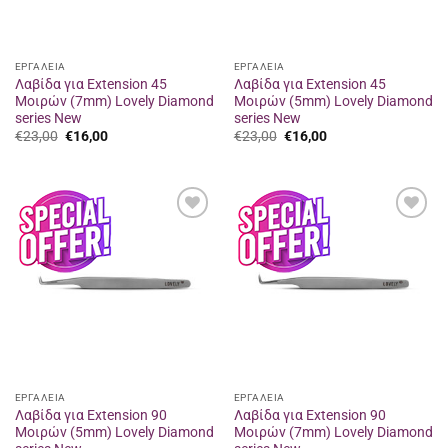
ΕΡΓΑΛΕΙΑ
ΕΡΓΑΛΕΙΑ
Λαβίδα για Extension 45
Λαβίδα για Extension 45
Μοιρών (7mm) Lovely Diamond
Μοιρών (5mm) Lovely Diamond
series New
series New
Original
Η
Original
Η
€
23,00
€
16,00
€
23,00
€
16,00
price
τρέχουσα
price
τρέχουσα
was:
τιμή
was:
τιμή
€23,00.
είναι:
€23,00.
είναι:
€16,00.
€16,00.
Προσθήκη
Προσθήκη
στα
στα
αγαπημένα
αγαπημένα
ΕΡΓΑΛΕΙΑ
ΕΡΓΑΛΕΙΑ
Λαβίδα για Extension 90
Λαβίδα για Extension 90
Μοιρών (5mm) Lovely Diamond
Μοιρών (7mm) Lovely Diamond