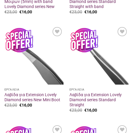
Μοιρών (5mm) with band
Diamond series Standard
Lovely Diamond series New
Straight with band
Original
Η
Original
Η
€
23,00
€
16,00
€
23,00
€
16,00
price
τρέχουσα
price
τρέχουσα
was:
τιμή
was:
τιμή
€23,00.
είναι:
€23,00.
είναι:
€16,00.
€16,00.
Προσθήκη
Προσθήκη
στα
στα
αγαπημένα
αγαπημένα
ΕΡΓΑΛΕΙΑ
ΕΡΓΑΛΕΙΑ
Λαβίδα για Extension Lovely
Λαβίδα για Extension Lovely
Diamond series New Mini Boot
Diamond series Standard
Straight
Original
Η
€
23,00
€
16,00
price
τρέχουσα
Original
Η
€
23,00
€
16,00
was:
τιμή
price
τρέχουσα
€23,00.
είναι:
was:
τιμή
€16,00.
€23,00.
είναι:
€16,00.