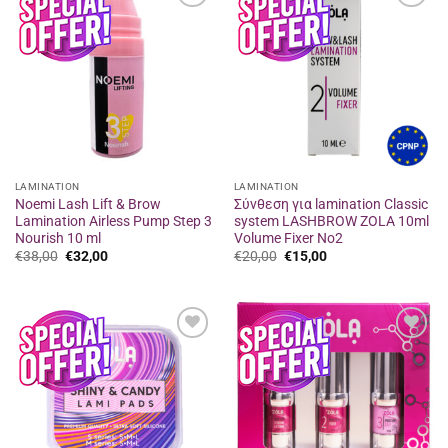
Προσθήκη
Προσθήκη
στα
στα
αγαπημένα
αγαπημένα
LAMINATION
LAMINATION
Noemi Lash Lift & Brow
Σύνθεση για lamination Classic
Lamination Airless Pump Step 3
system LASHBROW ZOLA 10ml
Nourish 10 ml
Volume Fixer No2
Original
Η
Original
Η
€
38,00
€
32,00
€
20,00
€
15,00
price
τρέχουσα
price
τρέχουσα
was:
τιμή
was:
τιμή
€38,00.
είναι:
€20,00.
είναι:
€32,00.
€15,00.
Προσθήκη
Προσθήκη
στα
στα
αγαπημένα
αγαπημένα