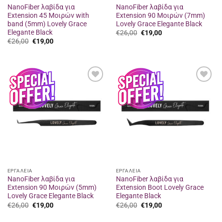
NanoFiber λαβίδα για
NanoFiber λαβίδα για
Extension 45 Μοιρών with
Extension 90 Μοιρών (7mm)
band (5mm) Lovely Grace
Lovely Grace Elegante Black
Elegante Black
Original
Η
€
26,00
€
19,00
price
τρέχουσα
Original
Η
€
26,00
€
19,00
was:
τιμή
price
τρέχουσα
€26,00.
είναι:
was:
τιμή
€19,00.
€26,00.
είναι:
€19,00.
Προσθήκη
Προσθήκη
στα
στα
αγαπημένα
αγαπημένα
ΕΡΓΑΛΕΙΑ
ΕΡΓΑΛΕΙΑ
NanoFiber λαβίδα για
NanoFiber λαβίδα για
Extension 90 Μοιρών (5mm)
Extension Boot Lovely Grace
Lovely Grace Elegante Black
Elegante Black
Original
Η
Original
Η
€
26,00
€
19,00
€
26,00
€
19,00
price
τρέχουσα
price
τρέχουσα
was:
τιμή
was:
τιμή