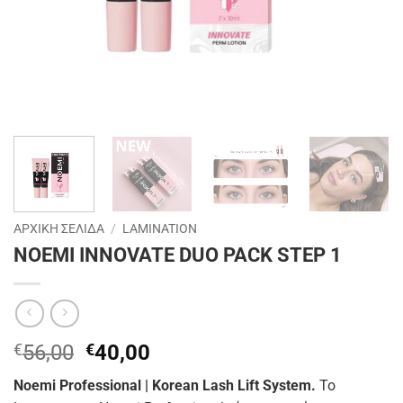
ΑΡΧΙΚΉ ΣΕΛΊΔΑ
/
LAMINATION
NOEMI INNOVATE DUO PACK STEP 1
Original
Η
€
56,00
€
40,00
price
τρέχουσα
Noemi Professional | Korean Lash Lift System.
Το
was:
τιμή