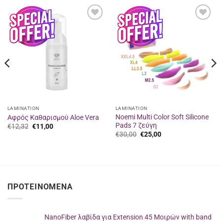
Προσθήκη
Προσθήκη
στα
στα
αγαπημένα
αγαπημένα
LAMINATION
LAMINATION
Noemi Multi Color Soft Silicone
Αφρός Καθαρισμού Aloe Vera
Pads 7 ζεύγη
Original
Η
€
12,32
€
11,00
price
τρέχουσα
Original
Η
€
30,00
€
25,00
was:
τιμή
price
τρέχουσα
€12,32.
είναι:
was:
τιμή
€11,00.
€30,00.
είναι:
€25,00.
ΠΡΟΤΕΙΝΌΜΕΝΑ
NanoFiber λαβίδα για Extension 45 Μοιρών with band