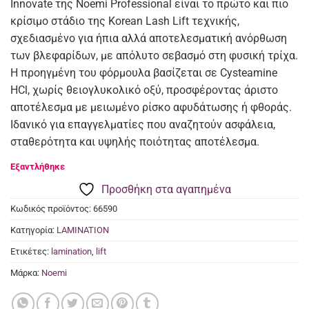
Innovate της Noemi Professional είναι το πρώτο και πιο
€56,00.
είναι:
κρίσιμο στάδιο της Korean Lash Lift τεχνικής,
€40,00.
σχεδιασμένο για ήπια αλλά αποτελεσματική ανόρθωση
των βλεφαρίδων, με απόλυτο σεβασμό στη φυσική τρίχα.
Η προηγμένη του φόρμουλα βασίζεται σε Cysteamine
HCl, χωρίς θειογλυκολικό οξύ, προσφέροντας άριστο
αποτέλεσμα με μειωμένο ρίσκο αφυδάτωσης ή φθοράς.
Ιδανικό για επαγγελματίες που αναζητούν ασφάλεια,
σταθερότητα και υψηλής ποιότητας αποτέλεσμα.
Προσθήκη στα αγαπημένα
Κωδικός προϊόντος:
66590
Κατηγορία:
LAMINATION
Ετικέτες:
lamination
,
lift
Μάρκα:
Noemi