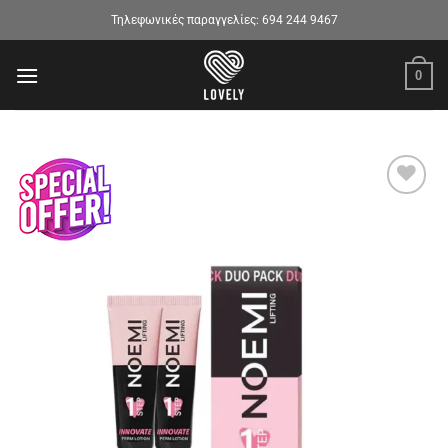
Μετάβαση
Τηλεφωνικές παραγγελίες:
694 244 9467
στο
περιεχόμενο
0
Προσθήκη
στα
αγαπημένα