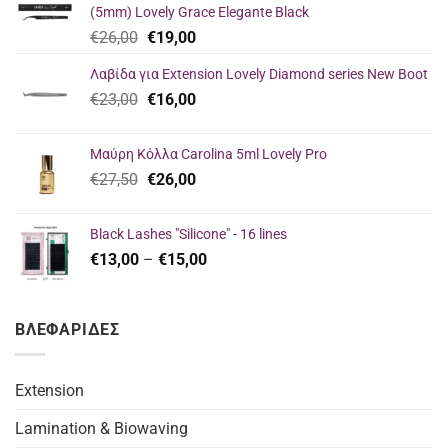
(5mm) Lovely Grace Elegante Black
Original
Η
€
26,00
€
19,00
price
τρέχουσα
Λαβίδα για Extension Lovely Diamond series New Boot
was:
τιμή
Original
Η
€
23,00
€26,00.
€
16,00
είναι:
price
τρέχουσα
€19,00.
was:
τιμή
Μαύρη Κόλλα Carolina 5ml Lovely Pro
€23,00.
είναι:
Original
Η
€
27,50
€
26,00
€16,00.
price
τρέχουσα
was:
τιμή
Black Lashes "Silicone" - 16 lines
€27,50.
είναι:
Price
€
13,00
–
€
15,00
€26,00.
range:
€13,00
through
ΒΛΕΦΑΡΙΔΕΣ
€15,00
Extension
Lamination & Biowaving