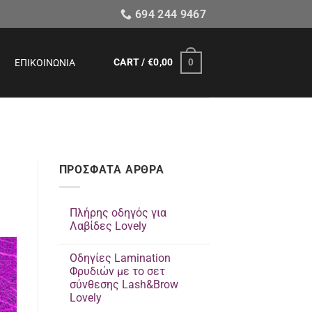
694 244 9467
CART /
€
0,00
0
ΕΠΙΚΟΙΝΩΝΊΑ
ΠΡΟΣΦΑΤΑ ΑΡΘΡΑ
Πλήρης οδηγός για
Λαβίδες Lovely
Δεν
υπάρχουν
Οδηγίες Lamination
σχόλια
στο
Φρυδιών με το σετ
Πλήρης
σύνθεσης Lash&Brow
οδηγός
για
Lovely
Λαβίδες