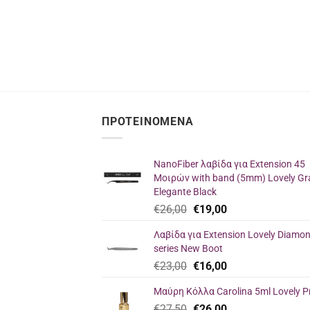
ΠΡΟΤΕΙΝΌΜΕΝΑ
NanoFiber λαβίδα για Extension 45
Μοιρών with band (5mm) Lovely Gr
Elegante Black
Original
Current
€
26,00
€
19,00
price
price
Λαβίδα για Extension Lovely Diamo
was:
is:
series New Boot
€26,00.
€19,00.
Original
Current
€
23,00
€
16,00
price
price
Μαύρη Κόλλα Carolina 5ml Lovely P
was:
is:
Original
Current
€
27,50
€23,00.
€
26,00
€16,00.