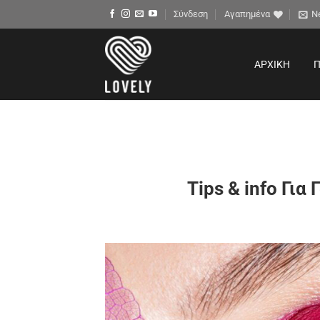
Μετάβαση
Σύνδεση
Αγαπημένα
N
στο
περιεχόμενο
ΑΡΧΙΚΉ
Π
Tips & info Για