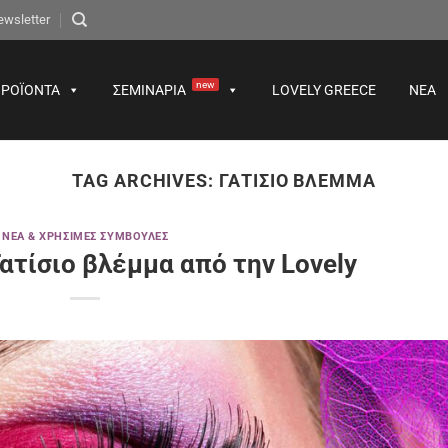
ewsletter
new
ΡΟΪΌΝΤΑ
ΣΕΜΙΝΆΡΙΑ
LOVELY GREECE
ΝΈΑ
TAG ARCHIVES:
ΓΑΤΊΣΙΟ ΒΛΈΜΜΑ
ΝΈΑ & ΧΡΉΣΙΜΕΣ ΣΥΜΒΟΥΛΈΣ
 Γατίσιο βλέμμα από την Lovely