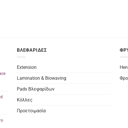
ΒΛΕΦΑΡΙΔΕΣ
ΦΡ
Extension
Hen
ace
Lamination & Biowaving
Φρο
Pads Βλεφαρίδων
nd
Κόλλες
Προετοιμασία
ro