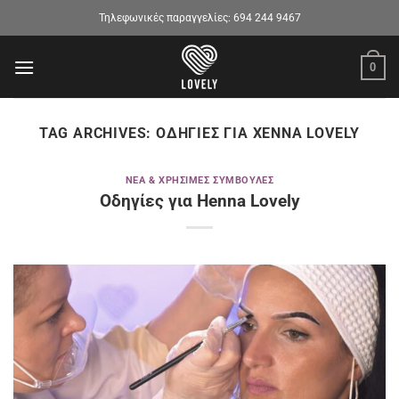
Μετάβαση
Τηλεφωνικές παραγγελίες:
694 244 9467
στο
περιεχόμενο
0
TAG ARCHIVES:
ΟΔΗΓΊΕΣ ΓΙΑ ΧΈΝΝΑ LOVELY
ΝΈΑ & ΧΡΉΣΙΜΕΣ ΣΥΜΒΟΥΛΈΣ
Οδηγίες για Henna Lovely