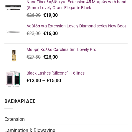
NanoFiber λαβίδα για Extension 45 Μοιρών with band
(5mm) Lovely Grace Elegante Black
Original
Current
€
26,00
€
19,00
price
price
Λαβίδα για Extension Lovely Diamond series New Boot
was:
is:
Original
Current
€
23,00
€26,00.
€
16,00
€19,00.
price
price
was:
is:
Μαύρη Κόλλα Carolina 5ml Lovely Pro
€23,00.
€16,00.
Original
Current
€
27,50
€
26,00
price
price
was:
is:
Black Lashes "Silicone" - 16 lines
€27,50.
€26,00.
Price
€
13,00
–
€
15,00
range:
€13,00
through
ΒΛΕΦΑΡΙΔΕΣ
€15,00
Extension
Lamination & Biowaving