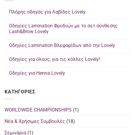
Πλήρης οδηγός για Λαβίδες Lovely
Δεν
υπάρχουν
Οδηγίες Lamination Φρυδιών με το σετ σύνθεσης
σχόλια
στο
Lash&Brow Lovely
Πλήρης
οδηγός
Δεν
για
υπάρχουν
Οδηγίες Lamination Βλεφαρίδων από την Lovely
Λαβίδες
σχόλια
Lovely
στο
Δεν
Οδηγίες
υπάρχουν
Lamination
Οδηγίες για όλους, για τις κόλλες Lovely!
σχόλια
Φρυδιών
στο
με
Δεν
Οδηγίες
το
υπάρχουν
Lamination
Οδηγίες για Henna Lovely
σετ
σχόλια
Βλεφαρίδων
σύνθεσης
στο
από
Δεν
Lash&Brow
Οδηγίες
την
υπάρχουν
Lovely
για
Lovely
σχόλια
όλους,
KΑΤΗΓΟΡΊΕΣ
στο
για
Οδηγίες
τις
για
κόλλες
Henna
Lovely!
Lovely
WORLDWIDE CHAMPIONSHIPS
(1)
Νέα & Χρήσιμες Συμβουλές
(18)
Σεμινάρια
(1)