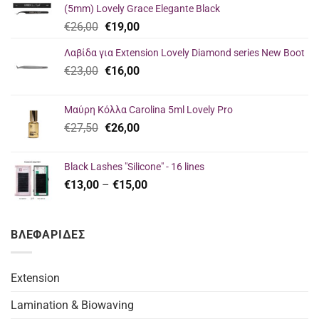
(5mm) Lovely Grace Elegante Black
Original
Η
€
26,00
€
19,00
price
τρέχουσα
Λαβίδα για Extension Lovely Diamond series New Boot
was:
τιμή
Original
Η
€
23,00
€26,00.
€
16,00
είναι:
price
τρέχουσα
€19,00.
was:
τιμή
Μαύρη Κόλλα Carolina 5ml Lovely Pro
€23,00.
είναι:
Original
Η
€
27,50
€
26,00
€16,00.
price
τρέχουσα
was:
τιμή
Black Lashes "Silicone" - 16 lines
€27,50.
είναι:
Price
€
13,00
–
€
15,00
€26,00.
range:
€13,00
through
ΒΛΕΦΑΡΙΔΕΣ
€15,00
Extension
Lamination & Biowaving