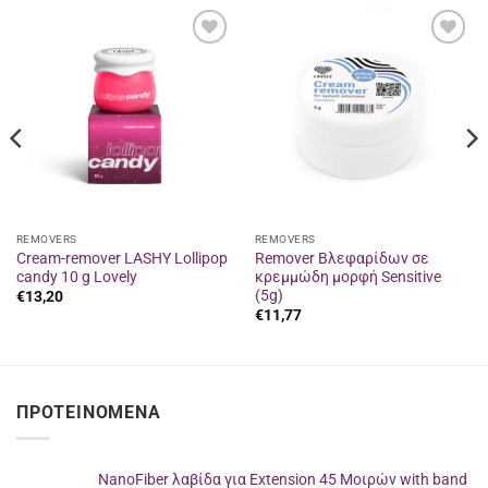
Προσθήκη
Προσθήκη
στα
στα
αγαπημένα
αγαπημένα
REMOVERS
REMOVERS
Cream-remover LASHY Lollipop
Remover Βλεφαρίδων σε
candy 10 g Lovely
κρεμμώδη μορφή Sensitive
(5g)
€
13,20
€
11,77
ΠΡΟΤΕΙΝΌΜΕΝΑ
NanoFiber λαβίδα για Extension 45 Μοιρών with band