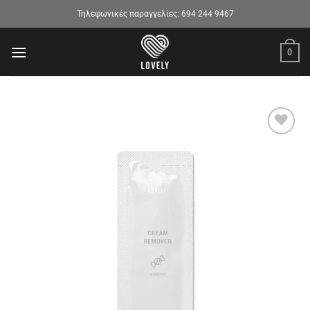
Μετάβαση
Τηλεφωνικές παραγγελίες:
694 244 9467
στο
περιεχόμενο
0
Προσθήκη
στα
αγαπημένα