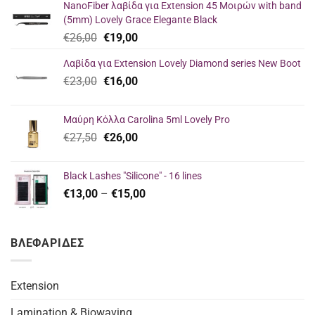
NanoFiber λαβίδα για Extension 45 Μοιρών with band
(5mm) Lovely Grace Elegante Black
Original
Η
€
26,00
€
19,00
price
τρέχουσα
Λαβίδα για Extension Lovely Diamond series New Boot
was:
τιμή
Original
Η
€
23,00
€26,00.
€
16,00
είναι:
price
τρέχουσα
€19,00.
was:
τιμή
Μαύρη Κόλλα Carolina 5ml Lovely Pro
€23,00.
είναι:
Original
Η
€
27,50
€
26,00
€16,00.
price
τρέχουσα
was:
τιμή
Black Lashes "Silicone" - 16 lines
€27,50.
είναι:
Price
€
13,00
–
€
15,00
€26,00.
range:
€13,00
through
ΒΛΕΦΑΡΙΔΕΣ
€15,00
Extension
Lamination & Biowaving