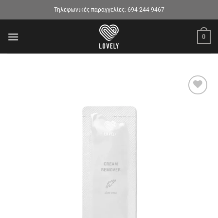
Μετάβαση
Τηλεφωνικές παραγγελίες:
694 244 9467
στο
περιεχόμενο
0
Προσθήκη
στα
αγαπημένα