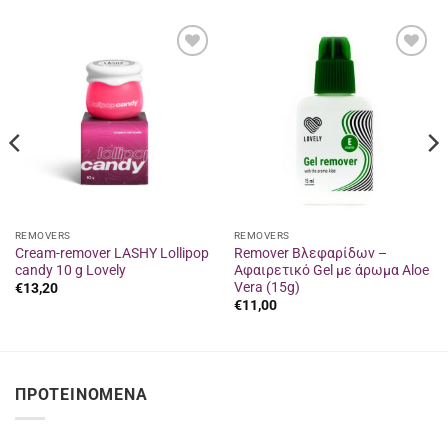
Προσθήκη
Προσθήκη
στα
στα
αγαπημένα
αγαπημένα
REMOVERS
REMOVERS
Cream-remover LASHY Lollipop
Remover Βλεφαρίδων –
candy 10 g Lovely
Αφαιρετικό Gel με άρωμα Aloe
Vera (15g)
€
13,20
€
11,00
ΠΡΟΤΕΙΝΌΜΕΝΑ