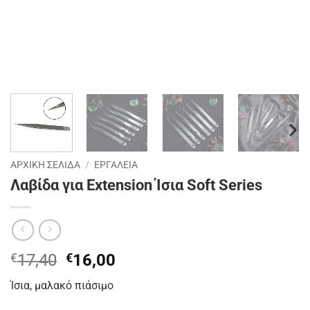
ΑΡΧΙΚΉ ΣΕΛΊΔΑ
/
ΕΡΓΑΛΕΙΑ
Λαβίδα για Extension Ίσια Soft Series
Original
Η
€
17,40
€
16,00
price
τρέχουσα
Ίσια, μαλακό πιάσιμο
was:
τιμή
€17,40.
είναι: