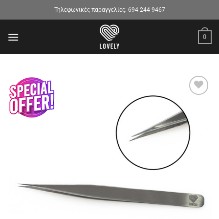
Μετάβαση
Τηλεφωνικές παραγγελίες:
694 244 9467
στο
περιεχόμενο
0
Προσθήκη
στα
αγαπημένα