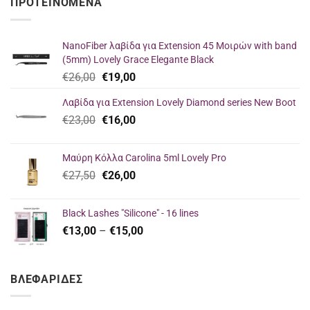
ΠΡΟΤΕΙΝΌΜΕΝΑ
NanoFiber λαβίδα για Extension 45 Μοιρών with band
(5mm) Lovely Grace Elegante Black
Original
Η
€
26,00
€
19,00
price
τρέχουσα
Λαβίδα για Extension Lovely Diamond series New Boot
was:
τιμή
Original
Η
€
23,00
€26,00.
€
16,00
είναι:
price
τρέχουσα
€19,00.
was:
τιμή
Μαύρη Κόλλα Carolina 5ml Lovely Pro
€23,00.
είναι:
Original
Η
€
27,50
€
26,00
€16,00.
price
τρέχουσα
was:
τιμή
Black Lashes "Silicone" - 16 lines
€27,50.
είναι:
Price
€
13,00
–
€
15,00
€26,00.
range:
€13,00
through
ΒΛΕΦΑΡΙΔΕΣ
€15,00