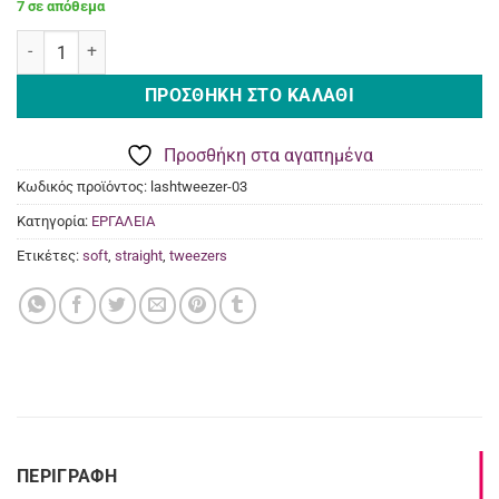
7 σε απόθεμα
€16,00.
Λαβίδα για Extension Ίσια Soft Series ποσότητα
ΠΡΟΣΘΉΚΗ ΣΤΟ ΚΑΛΆΘΙ
Προσθήκη στα αγαπημένα
Κωδικός προϊόντος:
lashtweezer-03
Κατηγορία:
ΕΡΓΑΛΕΙΑ
Ετικέτες:
soft
,
straight
,
tweezers
ΠΕΡΙΓΡΑΦΉ