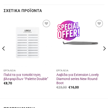
ΣΧΕΤΙΚΆ ΠΡΟΪΌΝΤΑ
Προσθήκη
Προσθήκη
στα
στα
αγαπημένα
αγαπημένα
ΕΡΓΑΛΕΙΑ
ΕΡΓΑΛΕΙΑ
Παλέτα για τοποθέτηση
Λαβίδα για Extension Lovely
βλεφαρίδων “Palette Double”
Diamond series New Round
Boot
€
8,70
Original
Η
€
23,00
€
16,00
price
τρέχουσα
was:
τιμή
€23,00.
είναι:
€16,00.