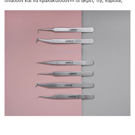
σπάσουν και να «μαλακώσουν»» οι άκρες της λαβίδας