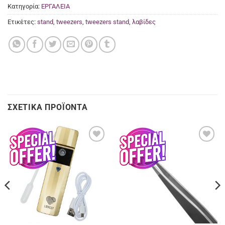
Κατηγορία:
ΕΡΓΑΛΕΙΑ
Ετικέτες:
stand
,
tweezers
,
tweezers stand
,
λαβίδες
ΣΧΕΤΙΚΆ ΠΡΟΪΌΝΤΑ
Προσθήκη
Προσθήκη
στα
στα
αγαπημένα
αγαπημένα