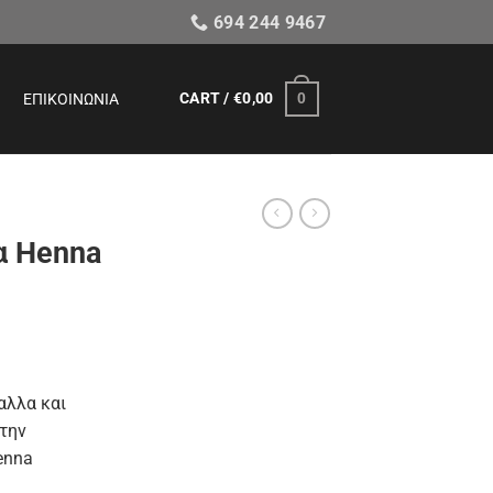
694 244 9467
CART /
€
0,00
0
ΕΠΙΚΟΙΝΩΝΊΑ
ια Henna
αλλα και
 την
enna