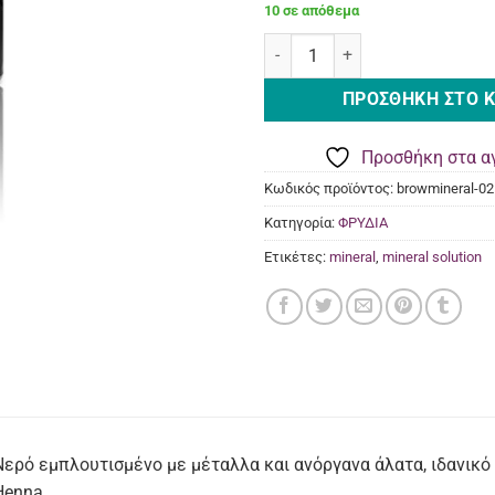
10 σε απόθεμα
Mineral Water για Henna (35ml)
ΠΡΟΣΘΉΚΗ ΣΤΟ 
Προσθήκη στα α
Κωδικός προϊόντος:
browmineral-02
Κατηγορία:
ΦΡΥΔΙΑ
Ετικέτες:
mineral
,
mineral solution
Νερό εμπλουτισμένο με μέταλλα και ανόργανα άλατα, ιδανικό
Henna