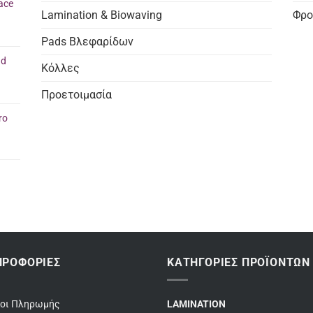
ace
Lamination & Biowaving
Φρο
Pads Βλεφαρίδων
nd
Κόλλες
Προετοιμασία
ro
ΗΡΟΦΟΡΊΕΣ
ΚΑΤΗΓΟΡΊΕΣ ΠΡΟΪΌΝΤΩΝ
ποι Πληρωμής
LAMINATION