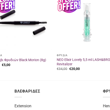
Προσθήκη
Προσθή
στα
στα
αγαπημένα
αγαπημ
ΙΑ
ΦΡΥΔΙΑ
NEO Elixir Lovely 5,5 ml LASH&BR
ι Φρυδιών Black Morion (8g)
Revitalizer
Original
Η
0
€
5,00
price
τρέχουσα
Original
Η
€
34,00
€
20,00
was:
τιμή
price
τρέχουσα
€6,20.
είναι:
was:
τιμή
€5,00.
€34,00.
είναι:
€20,00.
ΒΛΕΦΑΡΙΔΕΣ
ΦΡ
Extension
Hen