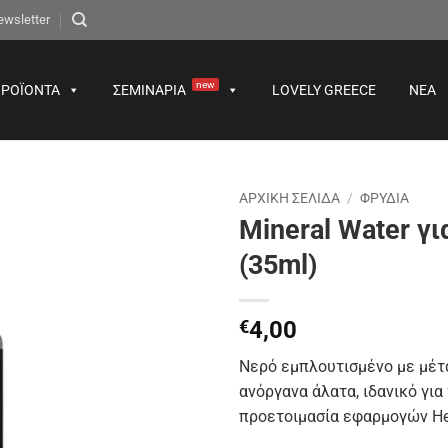
ewsletter
new
ΡΟΪΌΝΤΑ
ΣΕΜΙΝΆΡΙΑ
LOVELY GREECE
ΝΈΑ
ΑΡΧΙΚΉ ΣΕΛΊΔΑ
/
ΦΡΥΔΙΑ
Mineral Water γ
Προσθήκη
(35ml)
στα
αγαπημένα
€
4,00
Νερό εμπλουτισμένο με μέτ
ανόργανα άλατα, ιδανικό για
προετοιμασία εφαρμογών H