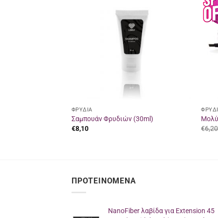
Προσθήκη
Προσθήκη
στα
στα
αγαπημένα
αγαπημένα
ΦΡΥΔΙΑ
ΦΡΥΔ
№2
Σαμπουάν Φρυδιών (30ml)
Μολύβ
€
8,10
€
6,2
ΠΡΟΤΕΙΝΌΜΕΝΑ
NanoFiber λαβίδα για Extension 45