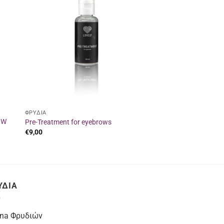
κη
Προσθήκη
στα
ένα
αγαπημένα
ΦΡΥΔΙΑ
OW
Pre-Treatment for eyebrows
€
9,00
ΥΔΙΑ
na Φρυδιών