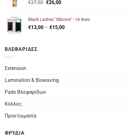
Original
Η
€
27,50
€
26,00
€16,00.
price
τρέχουσα
was:
τιμή
Black Lashes "Silicone" - 16 lines
€27,50.
είναι:
Price
€
13,00
–
€
15,00
€26,00.
range:
€13,00
through
ΒΛΕΦΑΡΙΔΕΣ
€15,00
Extension
Lamination & Biowaving
Pads Βλεφαρίδων
Κόλλες
Προετοιμασία
ΦΡΥΔΙΑ