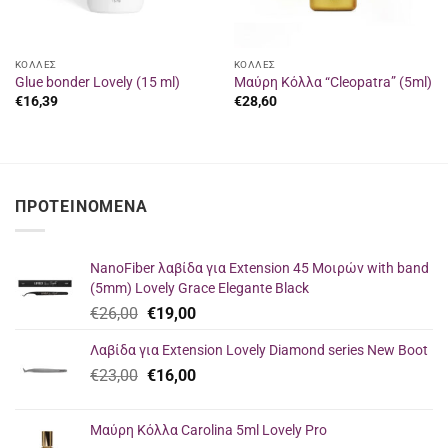
ΚΟΛΛΕΣ
ΚΟΛΛΕΣ
Glue bonder Lovely (15 ml)
Μαύρη Κόλλα “Cleopatra” (5ml)
€
16,39
€
28,60
ΠΡΟΤΕΙΝΌΜΕΝΑ
NanoFiber λαβίδα για Extension 45 Μοιρών with band
(5mm) Lovely Grace Elegante Black
Original
Η
€
26,00
€
19,00
price
τρέχουσα
Λαβίδα για Extension Lovely Diamond series New Boot
was:
τιμή
Original
Η
€
23,00
€26,00.
€
16,00
είναι:
price
τρέχουσα
€19,00.
was:
τιμή
Μαύρη Κόλλα Carolina 5ml Lovely Pro
€23,00.
είναι: