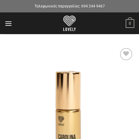
Μετάβαση
Τηλεφωνικές παραγγελίες:
694 244 9467
στο
περιεχόμενο
0
Προσθήκη
στα
αγαπημένα