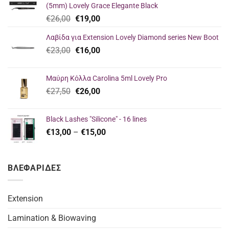
(5mm) Lovely Grace Elegante Black
Original
Η
€
26,00
€
19,00
price
τρέχουσα
Λαβίδα για Extension Lovely Diamond series New Boot
was:
τιμή
Original
Η
€
23,00
€26,00.
€
16,00
είναι:
price
τρέχουσα
€19,00.
was:
τιμή
Μαύρη Κόλλα Carolina 5ml Lovely Pro
€23,00.
είναι:
Original
Η
€
27,50
€
26,00
€16,00.
price
τρέχουσα
was:
τιμή
Black Lashes "Silicone" - 16 lines
€27,50.
είναι:
Price
€
13,00
–
€
15,00
€26,00.
range:
€13,00
through
ΒΛΕΦΑΡΙΔΕΣ
€15,00
Extension
Lamination & Biowaving