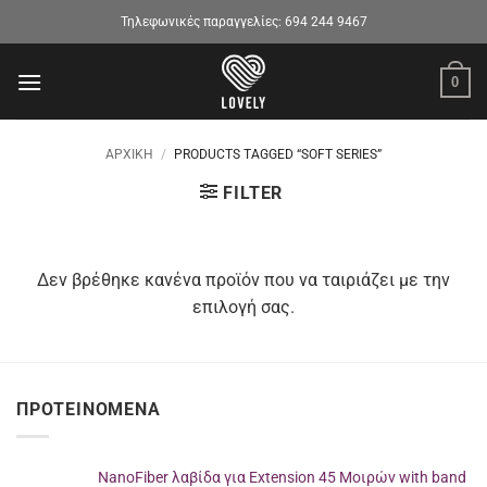
Μετάβαση
Τηλεφωνικές παραγγελίες:
694 244 9467
στο
περιεχόμενο
0
ΑΡΧΙΚΉ
/
PRODUCTS TAGGED “SOFT SERIES”
FILTER
Δεν βρέθηκε κανένα προϊόν που να ταιριάζει με την
επιλογή σας.
ΠΡΟΤΕΙΝΌΜΕΝΑ
NanoFiber λαβίδα για Extension 45 Μοιρών with band