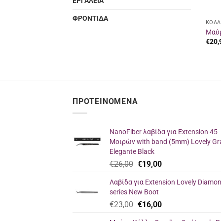
ΕΡΓΑΛΕΙΑ
ΦΡΟΝΤΙΔΑ
ΚΟΛΛ
Μαύρ
€
20,
ΠΡΟΤΕΙΝΌΜΕΝΑ
NanoFiber λαβίδα για Extension 45
Μοιρών with band (5mm) Lovely Gr
Elegante Black
Original
Η
€
26,00
€
19,00
price
τρέχουσα
Λαβίδα για Extension Lovely Diamo
was:
τιμή
series New Boot
€26,00.
είναι:
Original
Η
€
23,00
€
16,00
€19,00.
price
τρέχουσα