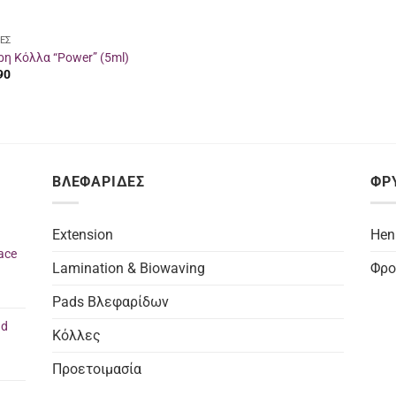
ΕΣ
η Κόλλα “Power” (5ml)
90
ΒΛΕΦΑΡΙΔΕΣ
ΦΡ
Extension
Hen
ace
Lamination & Biowaving
Φρο
Pads Βλεφαρίδων
nd
Κόλλες
Προετοιμασία