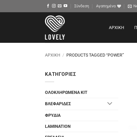
Μετάβαση
Σύνδεση
Αγαπημένα
N
στο
περιεχόμενο
ΑΡΧΙΚΉ
Π
ΑΡΧΙΚΉ
/
PRODUCTS TAGGED “POWER”
ΚΑΤΗΓΟΡΊΕΣ
ΟΛΟΚΛΗΡΩΜΕΝΑ ΚΙΤ
ΒΛΕΦΑΡΙΔΕΣ
ΦΡΥΔΙΑ
LAMINATION