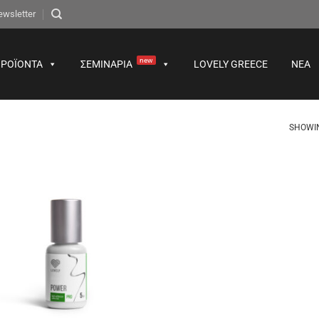
ewsletter
new
ΡΟΪΌΝΤΑ
ΣΕΜΙΝΆΡΙΑ
LOVELY GREECE
ΝΈΑ
SHOWIN
Προσθήκη
στα
αγαπημένα