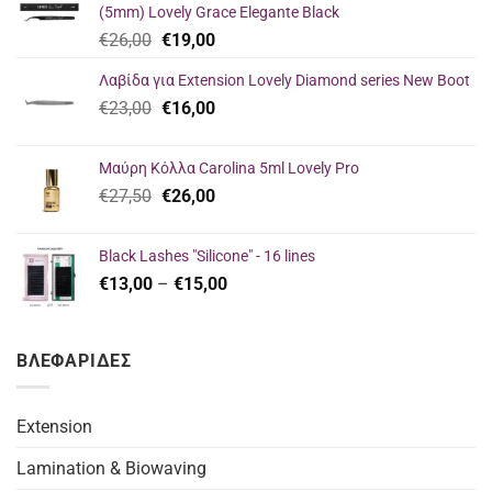
(5mm) Lovely Grace Elegante Black
Original
Η
€
26,00
€
19,00
price
τρέχουσα
Λαβίδα για Extension Lovely Diamond series New Boot
was:
τιμή
Original
Η
€
23,00
€26,00.
€
16,00
είναι:
price
τρέχουσα
€19,00.
was:
τιμή
Μαύρη Κόλλα Carolina 5ml Lovely Pro
€23,00.
είναι:
Original
Η
€
27,50
€
26,00
€16,00.
price
τρέχουσα
was:
τιμή
Black Lashes "Silicone" - 16 lines
€27,50.
είναι:
Price
€
13,00
–
€
15,00
€26,00.
range:
€13,00
through
ΒΛΕΦΑΡΙΔΕΣ
€15,00
Extension
Lamination & Biowaving