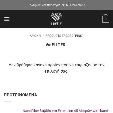
Μετάβαση
Τηλεφωνικές παραγγελίες:
694 244 9467
στο
περιεχόμενο
0
ΑΡΧΙΚΉ
/
PRODUCTS TAGGED “PINK”
FILTER
Δεν βρέθηκε κανένα προϊόν που να ταιριάζει με την
επιλογή σας.
ΠΡΟΤΕΙΝΌΜΕΝΑ
NanoFiber λαβίδα για Extension 45 Μοιρών with band