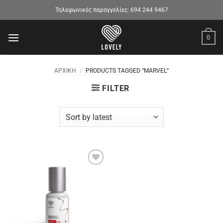
Μετάβαση
Τηλεφωνικές παραγγελίες:
694 244 9467
στο
περιεχόμενο
0
ΑΡΧΙΚΉ
/
PRODUCTS TAGGED “MARVEL”
FILTER
Προσθήκη
στα
αγαπημένα