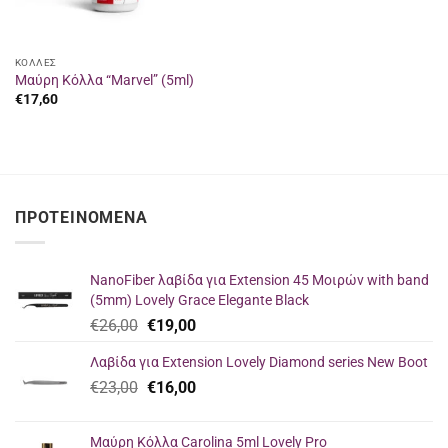
ΚΟΛΛΕΣ
Μαύρη Κόλλα “Marvel” (5ml)
€
17,60
ΠΡΟΤΕΙΝΌΜΕΝΑ
NanoFiber λαβίδα για Extension 45 Μοιρών with band
(5mm) Lovely Grace Elegante Black
Original
Η
€
26,00
€
19,00
price
τρέχουσα
Λαβίδα για Extension Lovely Diamond series New Boot
was:
τιμή
Original
Η
€
23,00
€26,00.
€
16,00
είναι:
price
τρέχουσα
€19,00.
was:
τιμή
Μαύρη Κόλλα Carolina 5ml Lovely Pro