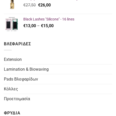
€23,00.
είναι:
Original
Η
€
27,50
€
26,00
€16,00.
price
τρέχουσα
was:
τιμή
Black Lashes "Silicone" - 16 lines
€27,50.
είναι:
Price
€
13,00
–
€
15,00
€26,00.
range:
€13,00
through
ΒΛΕΦΑΡΙΔΕΣ
€15,00
Extension
Lamination & Biowaving
Pads Βλεφαρίδων
Κόλλες
Προετοιμασία
ΦΡΥΔΙΑ