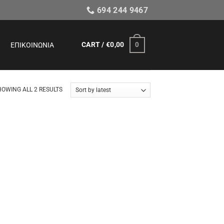
694 244 9467
CART /
€
0,00
0
ΕΠΙΚΟΙΝΩΝΊΑ
SORTED
HOWING ALL 2 RESULTS
BY
LATEST
ήκη
ένα