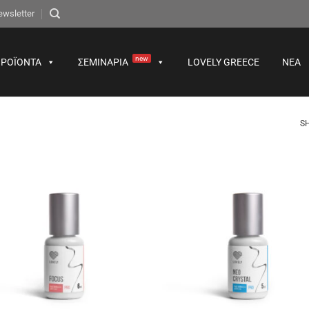
ewsletter
new
ΡΟΪΌΝΤΑ
ΣΕΜΙΝΆΡΙΑ
LOVELY GREECE
ΝΈΑ
S
Προσθήκη
Προσθ
στα
στα
αγαπημένα
αγαπημ