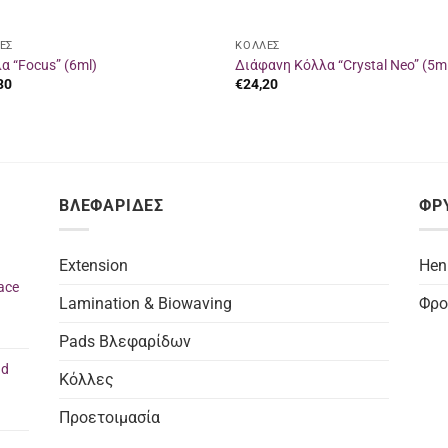
ΕΣ
ΚΟΛΛΕΣ
α “Focus” (6ml)
Διάφανη Κόλλα “Crystal Neo” (5m
30
€
24,20
ΒΛΕΦΑΡΙΔΕΣ
ΦΡ
Extension
Hen
ace
Lamination & Biowaving
Φρο
Pads Βλεφαρίδων
nd
Κόλλες
Προετοιμασία