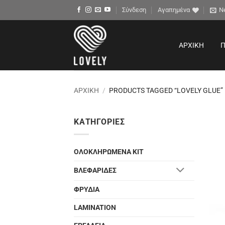
Μετάβαση
Σύνδεση
Αγαπημένα
N
στο
περιεχόμενο
ΑΡΧΙΚΉ
Π
ΑΡΧΙΚΉ
/
PRODUCTS TAGGED “LOVELY GLUE”
ΚΑΤΗΓΟΡΊΕΣ
ΟΛΟΚΛΗΡΩΜΕΝΑ ΚΙΤ
ΒΛΕΦΑΡΙΔΕΣ
ΦΡΥΔΙΑ
LAMINATION