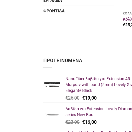
ΕΡΓΑΛΕΙΑ
ΦΡΟΝΤΙΔΑ
ΚΟΛΛ
Κόλλ
€
25,
ΠΡΟΤΕΙΝΌΜΕΝΑ
NanoFiber λαβίδα για Extension 45
Μοιρών with band (5mm) Lovely Gr
Elegante Black
Original
Η
€
26,00
€
19,00
price
τρέχουσα
Λαβίδα για Extension Lovely Diamo
was:
τιμή
series New Boot
€26,00.
είναι:
Original
Η
€
23,00
€
16,00
€19,00.
price
τρέχουσα