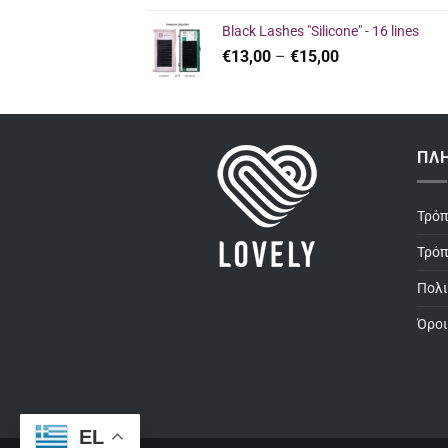
was:
τιμή
Black Lashes "Silicone" - 16 lines
€27,50.
είναι:
Price
€
13,00
–
€
15,00
€26,00.
range:
€13,00
through
€15,00
ΠΛ
Τρό
Τρόπ
Πολι
Όροι
EL