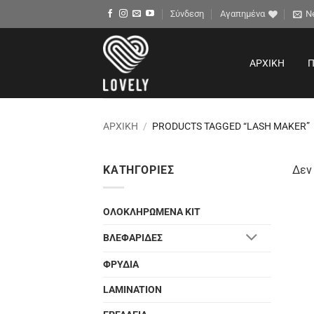
Μετάβαση
Σύνδεση
Αγαπημένα
N
στο
περιεχόμενο
ΑΡΧΙΚΉ
Π
ΑΡΧΙΚΉ
/
PRODUCTS TAGGED “LASH MAKER”
ΚΑΤΗΓΟΡΊΕΣ
Δεν 
ΟΛΟΚΛΗΡΩΜΕΝΑ ΚΙΤ
ΒΛΕΦΑΡΙΔΕΣ
ΦΡΥΔΙΑ
LAMINATION