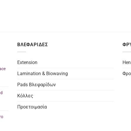
ΒΛΕΦΑΡΙΔΕΣ
ΦΡ
Extension
Hen
ace
Lamination & Biowaving
Φρο
Pads Βλεφαρίδων
nd
Κόλλες
Προετοιμασία
ro