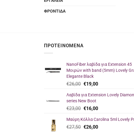
ΕΡΓΑΛΕΙΑ
ΦΡΟΝΤΙΔΑ
ΠΡΟΤΕΙΝΌΜΕΝΑ
NanoFiber λαβίδα για Extension 45
Μοιρών with band (5mm) Lovely Gr
Elegante Black
Original
Η
€
26,00
€
19,00
price
τρέχουσα
Λαβίδα για Extension Lovely Diamo
was:
τιμή
series New Boot
€26,00.
είναι:
Original
Η
€
23,00
€
16,00
€19,00.
price
τρέχουσα
Μαύρη Κόλλα Carolina 5ml Lovely P
was:
τιμή
Original
Η
€
27,50
€23,00.
€
26,00
είναι:
price
τρέχουσα
€16,00.