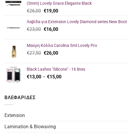
(5mm) Lovely Grace Elegante Black
Original
Η
€
26,00
€
19,00
price
τρέχουσα
Λαβίδα για Extension Lovely Diamond series New Boot
was:
τιμή
Original
Η
€
23,00
€26,00.
€
16,00
είναι:
price
τρέχουσα
€19,00.
was:
τιμή
Μαύρη Κόλλα Carolina 5ml Lovely Pro
€23,00.
είναι:
Original
Η
€
27,50
€
26,00
€16,00.
price
τρέχουσα
was:
τιμή
Black Lashes "Silicone" - 16 lines
€27,50.
είναι:
Price
€
13,00
–
€
15,00
€26,00.
range:
€13,00
through
ΒΛΕΦΑΡΙΔΕΣ
€15,00
Extension
Lamination & Biowaving