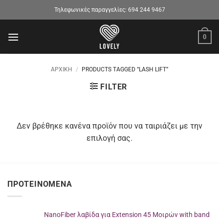
Μετάβαση
Τηλεφωνικές παραγγελίες:
694 244 9467
στο
περιεχόμενο
0
ΑΡΧΙΚΉ
/
PRODUCTS TAGGED “LASH LIFT”
FILTER
Δεν βρέθηκε κανένα προϊόν που να ταιριάζει με την
επιλογή σας.
ΠΡΟΤΕΙΝΌΜΕΝΑ
NanoFiber λαβίδα για Extension 45 Μοιρών with band