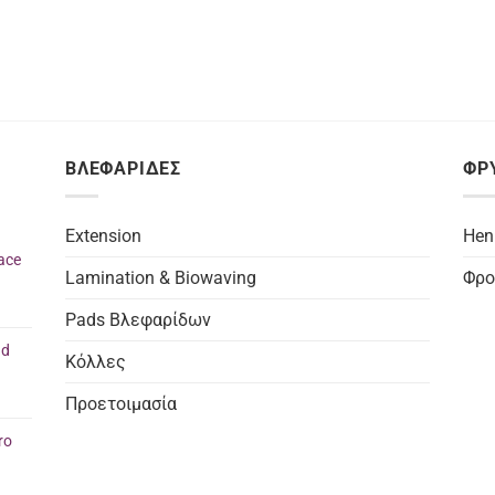
ΒΛΕΦΑΡΙΔΕΣ
ΦΡ
Extension
Hen
ace
Lamination & Biowaving
Φρο
Pads Βλεφαρίδων
nd
Κόλλες
Προετοιμασία
ro