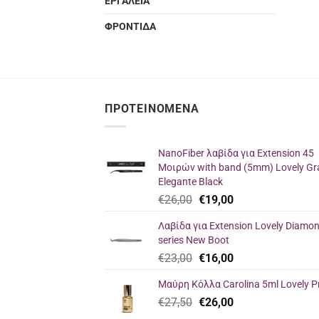
ΕΡΓΑΛΕΙΑ
ΦΡΟΝΤΙΔΑ
ΠΡΟΤΕΙΝΌΜΕΝΑ
NanoFiber λαβίδα για Extension 45
Μοιρών with band (5mm) Lovely Gr
Elegante Black
Original
Η
€
26,00
€
19,00
price
τρέχουσα
Λαβίδα για Extension Lovely Diamo
was:
τιμή
series New Boot
€26,00.
είναι:
Original
Η
€
23,00
€
16,00
€19,00.
price
τρέχουσα
Μαύρη Κόλλα Carolina 5ml Lovely P
was:
τιμή
Original
Η
€
27,50
€23,00.
€
26,00
είναι:
price
τρέχουσα
€16,00.