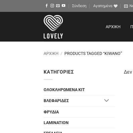
Μετάβαση
Σύνδεση
Αγαπημένα
N
στο
περιεχόμενο
ΑΡΧΙΚΉ
Π
ΑΡΧΙΚΉ
/
PRODUCTS TAGGED “KIWANO”
ΚΑΤΗΓΟΡΊΕΣ
Δεν 
ΟΛΟΚΛΗΡΩΜΕΝΑ ΚΙΤ
ΒΛΕΦΑΡΙΔΕΣ
ΦΡΥΔΙΑ
LAMINATION