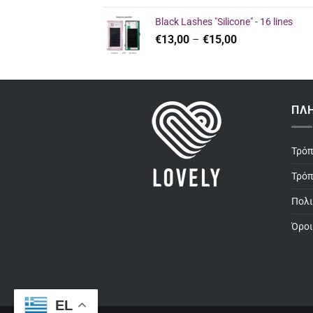
was:
τιμή
Black Lashes "Silicone" - 16 lines
€27,50.
είναι:
Price
€
13,00
–
€
15,00
€26,00.
range:
€13,00
through
€15,00
ΠΛ
Τρό
Τρόπ
Πολι
Όροι
EL