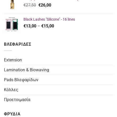
€23,00.
είναι:
Original
Η
€
27,50
€
26,00
€16,00.
price
τρέχουσα
was:
τιμή
Black Lashes "Silicone" - 16 lines
€27,50.
είναι:
Price
€
13,00
–
€
15,00
€26,00.
range:
€13,00
through
ΒΛΕΦΑΡΙΔΕΣ
€15,00
Extension
Lamination & Biowaving
Pads Βλεφαρίδων
Κόλλες
Προετοιμασία
ΦΡΥΔΙΑ