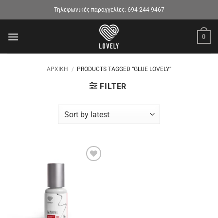
Μετάβαση
Τηλεφωνικές παραγγελίες:
694 244 9467
στο
περιεχόμενο
0
ΑΡΧΙΚΉ
/
PRODUCTS TAGGED “GLUE LOVELY”
FILTER
Προσθήκη
στα
αγαπημένα