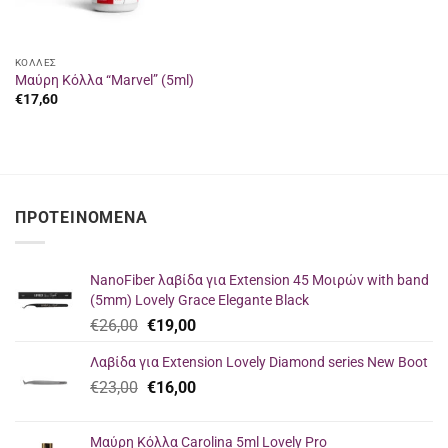
ΚΟΛΛΕΣ
Μαύρη Κόλλα “Marvel” (5ml)
€
17,60
ΠΡΟΤΕΙΝΌΜΕΝΑ
NanoFiber λαβίδα για Extension 45 Μοιρών with band
(5mm) Lovely Grace Elegante Black
Original
Η
€
26,00
€
19,00
price
τρέχουσα
Λαβίδα για Extension Lovely Diamond series New Boot
was:
τιμή
Original
Η
€
23,00
€26,00.
€
16,00
είναι:
price
τρέχουσα
€19,00.
was:
τιμή
Μαύρη Κόλλα Carolina 5ml Lovely Pro