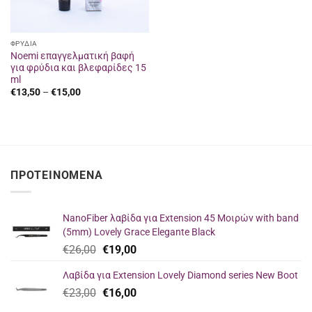
ΦΡΥΔΙΑ
Noemi επαγγελματική βαφή
για φρύδια και βλεφαρίδες 15
ml
Price
€
13,50
–
€
15,00
range:
€13,50
through
€15,00
ΠΡΟΤΕΙΝΌΜΕΝΑ
NanoFiber λαβίδα για Extension 45 Μοιρών with band
(5mm) Lovely Grace Elegante Black
Original
Η
€
26,00
€
19,00
price
τρέχουσα
Λαβίδα για Extension Lovely Diamond series New Boot
was:
τιμή
Original
Η
€
23,00
€26,00.
€
16,00
είναι:
price
τρέχουσα
€19,00.