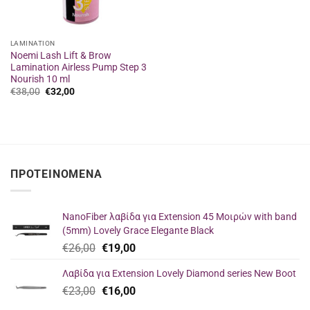
LAMINATION
Noemi Lash Lift & Brow
Lamination Airless Pump Step 3
Nourish 10 ml
Original
Η
€
38,00
€
32,00
price
τρέχουσα
was:
τιμή
€38,00.
είναι:
€32,00.
ΠΡΟΤΕΙΝΌΜΕΝΑ
NanoFiber λαβίδα για Extension 45 Μοιρών with band
(5mm) Lovely Grace Elegante Black
Original
Η
€
26,00
€
19,00
price
τρέχουσα
Λαβίδα για Extension Lovely Diamond series New Boot
was:
τιμή
Original
Η
€
23,00
€26,00.
€
16,00
είναι:
price
τρέχουσα
€19,00.