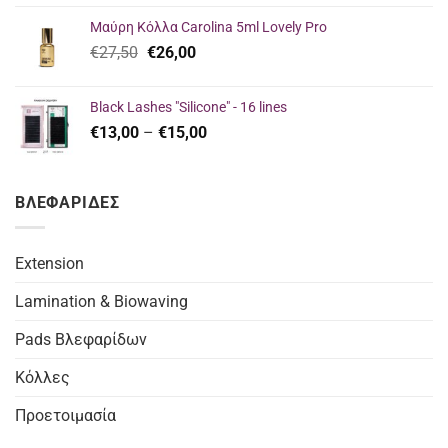
was:
τιμή
Μαύρη Κόλλα Carolina 5ml Lovely Pro
€23,00.
είναι:
Original
Η
€
27,50
€
26,00
€16,00.
price
τρέχουσα
was:
τιμή
Black Lashes "Silicone" - 16 lines
€27,50.
είναι:
Price
€
13,00
–
€
15,00
€26,00.
range:
€13,00
through
ΒΛΕΦΑΡΙΔΕΣ
€15,00
Extension
Lamination & Biowaving
Pads Βλεφαρίδων
Κόλλες
Προετοιμασία