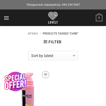
Μετάβαση
Τηλεφωνικές παραγγελίες:
694 244 9467
στο
περιεχόμενο
0
ΑΡΧΙΚΉ
/
PRODUCTS TAGGED “CARE”
FILTER
Προσθήκη
στα
αγαπημένα