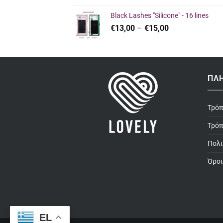
was:
τιμή
Black Lashes "Silicone" - 16 lines
€27,50.
είναι:
Price
€
13,00
–
€
15,00
€26,00.
range:
€13,00
through
€15,00
ΠΛ
Τρό
Τρόπ
Πολι
Όροι
EL