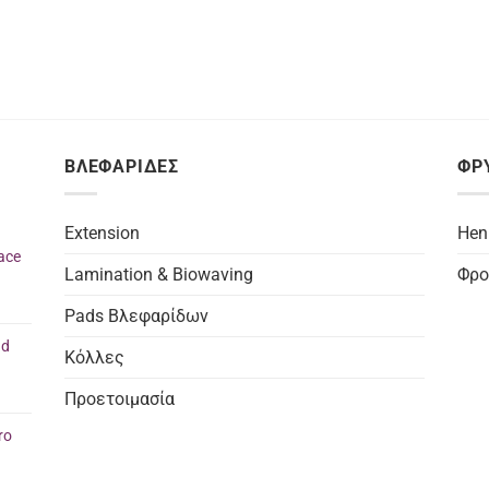
ΒΛΕΦΑΡΙΔΕΣ
ΦΡ
Extension
Hen
ace
Lamination & Biowaving
Φρο
Pads Βλεφαρίδων
nd
Κόλλες
Προετοιμασία
ro