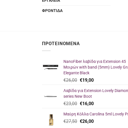
ΕΡΓΑΛΕΙΑ
ΦΡΟΝΤΙΔΑ
ΠΡΟΤΕΙΝΌΜΕΝΑ
NanoFiber λαβίδα για Extension 45
Μοιρών with band (5mm) Lovely Gr
Elegante Black
Original
Η
€
26,00
€
19,00
price
τρέχουσα
Λαβίδα για Extension Lovely Diamo
was:
τιμή
series New Boot
€26,00.
είναι:
Original
Η
€
23,00
€
16,00
€19,00.
price
τρέχουσα
Μαύρη Κόλλα Carolina 5ml Lovely P
was:
τιμή
Original
Η
€
27,50
€23,00.
€
26,00
είναι:
price
τρέχουσα
€16,00.