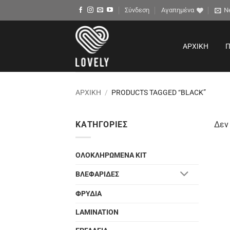
Μετάβαση
Σύνδεση
Αγαπημένα
N
στο
περιεχόμενο
ΑΡΧΙΚΉ
Π
ΑΡΧΙΚΉ
/
PRODUCTS TAGGED “BLACK”
ΚΑΤΗΓΟΡΊΕΣ
Δεν 
ΟΛΟΚΛΗΡΩΜΕΝΑ ΚΙΤ
ΒΛΕΦΑΡΙΔΕΣ
ΦΡΥΔΙΑ
LAMINATION