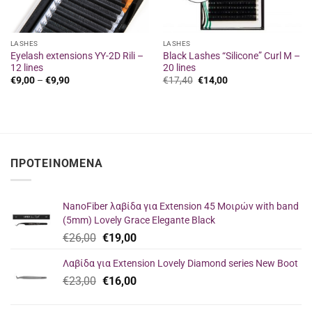
LASHES
LASHES
Eyelash extensions YY-2D Rili –
Black Lashes “Silicone” Curl M –
12 lines
20 lines
Price
Original
Η
€
9,00
–
€
9,90
€
17,40
€
14,00
range:
price
τρέχουσα
€9,00
was:
τιμή
through
€17,40.
είναι:
€9,90
€14,00.
ΠΡΟΤΕΙΝΌΜΕΝΑ
NanoFiber λαβίδα για Extension 45 Μοιρών with band
(5mm) Lovely Grace Elegante Black
Original
Η
€
26,00
€
19,00
price
τρέχουσα
Λαβίδα για Extension Lovely Diamond series New Boot
was:
τιμή
Original
Η
€
23,00
€26,00.
€
16,00
είναι:
price
τρέχουσα
€19,00.
was:
τιμή