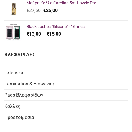
Μαύρη Κόλλα Carolina 5ml Lovely Pro
€23,00.
είναι:
Original
Η
€
27,50
€
26,00
€16,00.
price
τρέχουσα
was:
τιμή
Black Lashes "Silicone" - 16 lines
€27,50.
είναι:
Price
€
13,00
–
€
15,00
€26,00.
range:
€13,00
through
ΒΛΕΦΑΡΙΔΕΣ
€15,00
Extension
Lamination & Biowaving
Pads Βλεφαρίδων
Κόλλες
Προετοιμασία