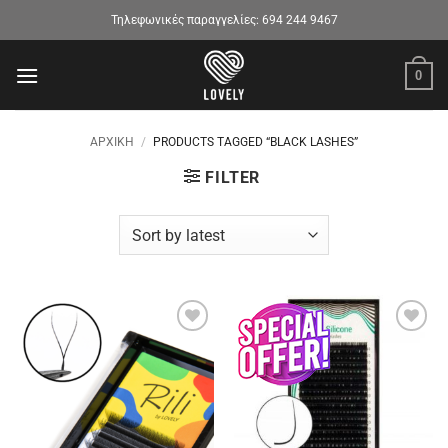
Μετάβαση
Τηλεφωνικές παραγγελίες:
694 244 9467
στο
περιεχόμενο
0
ΑΡΧΙΚΉ
/
PRODUCTS TAGGED “BLACK LASHES”
FILTER
Προσθήκη
Προσθήκη
στα
στα
αγαπημένα
αγαπημένα