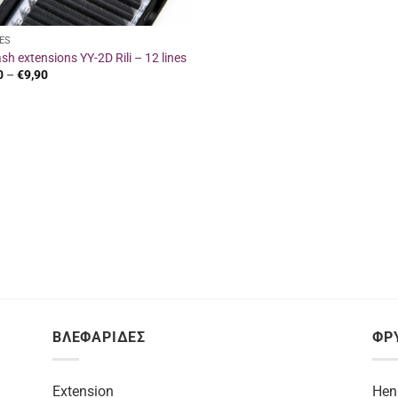
ES
sh extensions YY-2D Rili – 12 lines
Price
0
–
€
9,90
range:
€9,00
through
€9,90
ΒΛΕΦΑΡΙΔΕΣ
ΦΡ
Extension
Hen