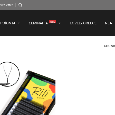
ewsletter
new
ΡΟΪΌΝΤΑ
ΣΕΜΙΝΆΡΙΑ
LOVELY GREECE
ΝΈΑ
SHOWIN
Προσθήκη
στα
αγαπημένα