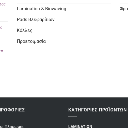
ace
Lamination & Biowaving
Φρο
Pads Βλεφαρίδων
nd
Κόλλες
Προετοιμασία
ro
ΗΡΟΦΟΡΊΕΣ
ΚΑΤΗΓΟΡΊΕΣ ΠΡΟΪΌΝΤΩΝ
ποι Πληρωμής
LAMINATION