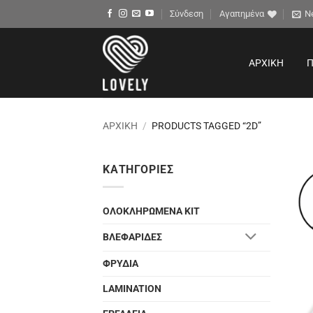
Μετάβαση
Σύνδεση
Αγαπημένα
N
στο
περιεχόμενο
ΑΡΧΙΚΉ
Π
ΑΡΧΙΚΉ
/
PRODUCTS TAGGED “2D”
ΚΑΤΗΓΟΡΊΕΣ
ΟΛΟΚΛΗΡΩΜΕΝΑ ΚΙΤ
ΒΛΕΦΑΡΙΔΕΣ
ΦΡΥΔΙΑ
LAMINATION