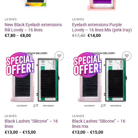
LASHES
LASHES
New Black Eyelash extensions
Eyelash extensions Purple
Rili Lovely – 16 lines
Lovely – 16 lines Mix (pink tray)
Price
Original
Η
€
7,80
–
€
8,00
€
17,40
€
14,00
range:
price
τρέχουσα
€7,80
was:
τιμή
through
€17,40.
είναι:
€8,00
€14,00.
Προσθήκη
Προσθήκη
στα
στα
αγαπημένα
αγαπημένα
LASHES
LASHES
Black Lashes “Silicone” – 16
Black Lashes “Silicone” – 16
lines
lines mix
Price
Price
€
13,00
–
€
15,00
€
13,00
–
€
15,00
range:
range: