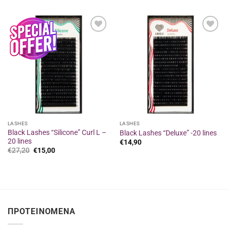
€13,00
€13,00
through
through
€15,00
€15,00
Προσθήκη
Προσθήκη
στα
στα
αγαπημένα
αγαπημένα
LASHES
LASHES
Black Lashes “Silicone” Curl L –
Black Lashes “Deluxe” -20 lines
20 lines
€
14,90
Original
Η
€
27,20
€
15,00
price
τρέχουσα
was:
τιμή
€27,20.
είναι:
€15,00.
ΠΡΟΤΕΙΝΌΜΕΝΑ