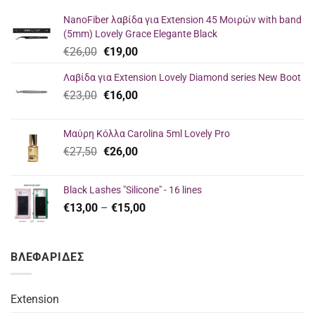
NanoFiber λαβίδα για Extension 45 Μοιρών with band
(5mm) Lovely Grace Elegante Black
Original
Η
€
26,00
€
19,00
price
τρέχουσα
Λαβίδα για Extension Lovely Diamond series New Boot
was:
τιμή
Original
Η
€
23,00
€26,00.
€
16,00
είναι:
price
τρέχουσα
€19,00.
was:
τιμή
Μαύρη Κόλλα Carolina 5ml Lovely Pro
€23,00.
είναι:
Original
Η
€
27,50
€
26,00
€16,00.
price
τρέχουσα
was:
τιμή
Black Lashes "Silicone" - 16 lines
€27,50.
είναι:
Price
€
13,00
–
€
15,00
€26,00.
range:
€13,00
through
ΒΛΕΦΑΡΙΔΕΣ
€15,00
Extension