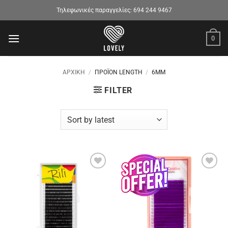
Μετάβαση
Τηλεφωνικές παραγγελίες:
694 244 9467
στο
περιεχόμενο
0
ΑΡΧΙΚΉ
/
ΠΡΟΪΌΝ LENGTH
/
6MM
FILTER
Προσθήκη
Προσθήκη
στα
στα
αγαπημένα
αγαπημένα