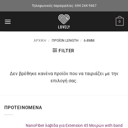
Μετάβαση
Τηλεφωνικές παραγγελίες:
694 244 9467
στο
περιεχόμενο
0
ΑΡΧΙΚΉ
/
ΠΡΟΪΌΝ LENGTH
/
6-8MM
FILTER
Δεν βρέθηκε κανένα προϊόν που να ταιριάζει με την
επιλογή σας.
ΠΡΟΤΕΙΝΌΜΕΝΑ
NanoFiber λαβίδα για Extension 45 Μοιρών with band