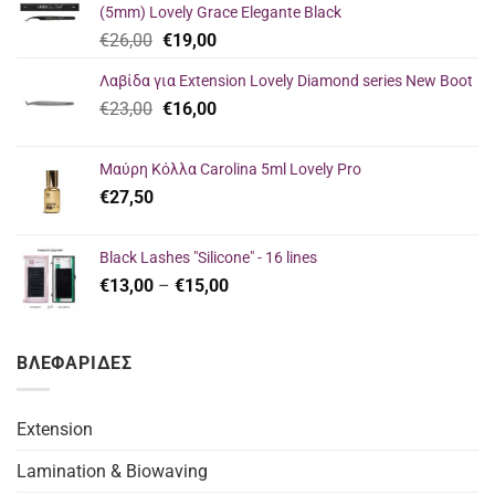
(5mm) Lovely Grace Elegante Black
Original
Η
€
26,00
€
19,00
price
τρέχουσα
Λαβίδα για Extension Lovely Diamond series New Boot
was:
τιμή
Original
Η
€
23,00
€26,00.
€
16,00
είναι:
price
τρέχουσα
€19,00.
was:
τιμή
Μαύρη Κόλλα Carolina 5ml Lovely Pro
€23,00.
είναι:
€
27,50
€16,00.
Black Lashes "Silicone" - 16 lines
Price
€
13,00
–
€
15,00
range:
€13,00
through
ΒΛΕΦΑΡΙΔΕΣ
€15,00
Extension
Lamination & Biowaving