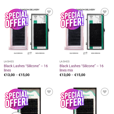
€7,80
was:
τιμή
through
€17,40.
είναι:
€8,00
€14,00.
Προσθήκη
Προσθήκη
στα
στα
αγαπημένα
αγαπημένα
LASHES
LASHES
Black Lashes “Silicone” – 16
Black Lashes “Silicone” – 16
lines
lines mix
Price
Price
€
13,00
–
€
15,00
€
13,00
–
€
15,00
range:
range:
€13,00
€13,00
through
through
€15,00
€15,00
Προσθήκη
Προσθήκη
στα
στα
αγαπημένα
αγαπημένα