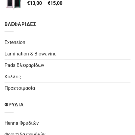
Price
€
13,00
–
€
15,00
€26,00.
range:
€13,00
through
ΒΛΕΦΑΡΙΔΕΣ
€15,00
Extension
Lamination & Biowaving
Pads Βλεφαρίδων
Κόλλες
Προετοιμασία
ΦΡΥΔΙΑ
Henna Φρυδιών
Φροντίδα Φρυδιών