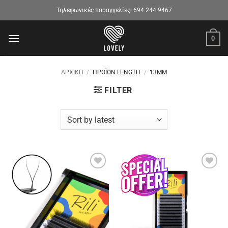
Μετάβαση
Τηλεφωνικές παραγγελίες:
694 244 9467
στο
περιεχόμενο
0
ΑΡΧΙΚΉ
/
ΠΡΟΪΌΝ LENGTH
/
13MM
FILTER
Προσθήκη
Προσθήκη
στα
στα
αγαπημένα
αγαπημένα