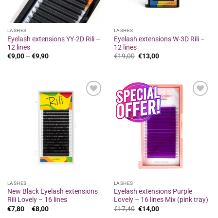
LASHES
LASHES
Eyelash extensions YY-2D Rili –
Eyelash extensions W-3D Rili –
12 lines
12 lines
Price
Original
Η
€
9,00
–
€
9,90
€
19,00
€
13,00
range:
price
τρέχουσα
€9,00
was:
τιμή
through
€19,00.
είναι:
€9,90
€13,00.
Προσθήκη
Προσθήκη
στα
στα
αγαπημένα
αγαπημένα
LASHES
LASHES
New Black Eyelash extensions
Eyelash extensions Purple
Rili Lovely – 16 lines
Lovely – 16 lines Mix (pink tray)
Price
Original
Η
€
7,80
–
€
8,00
€
17,40
€
14,00
range:
price
τρέχουσα