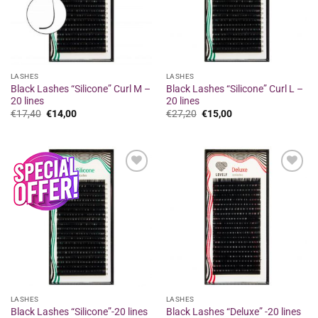
LASHES
LASHES
Black Lashes “Silicone” Curl M –
Black Lashes “Silicone” Curl L –
20 lines
20 lines
Original
Η
Original
Η
€
17,40
€
14,00
€
27,20
€
15,00
price
τρέχουσα
price
τρέχουσα
was:
τιμή
was:
τιμή
€17,40.
είναι:
€27,20.
είναι:
€14,00.
€15,00.
Προσθήκη
Προσθήκη
στα
στα
αγαπημένα
αγαπημένα
LASHES
LASHES
Black Lashes “Silicone”-20 lines
Black Lashes “Deluxe” -20 lines