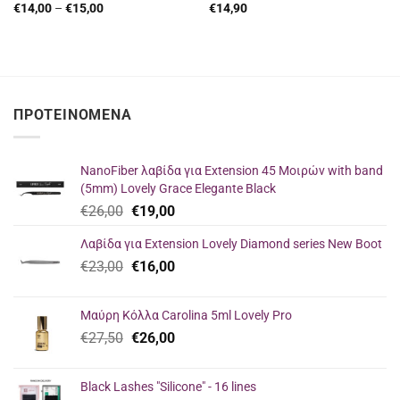
Price
€
14,00
–
€
15,00
€
14,90
range:
€14,00
through
€15,00
ΠΡΟΤΕΙΝΌΜΕΝΑ
NanoFiber λαβίδα για Extension 45 Μοιρών with band
(5mm) Lovely Grace Elegante Black
Original
Η
€
26,00
€
19,00
price
τρέχουσα
Λαβίδα για Extension Lovely Diamond series New Boot
was:
τιμή
Original
Η
€
23,00
€26,00.
€
16,00
είναι:
price
τρέχουσα
€19,00.
was:
τιμή
Μαύρη Κόλλα Carolina 5ml Lovely Pro
€23,00.
είναι:
Original
Η
€
27,50
€
26,00
€16,00.
price
τρέχουσα
was:
τιμή
Black Lashes "Silicone" - 16 lines
€27,50.
είναι: