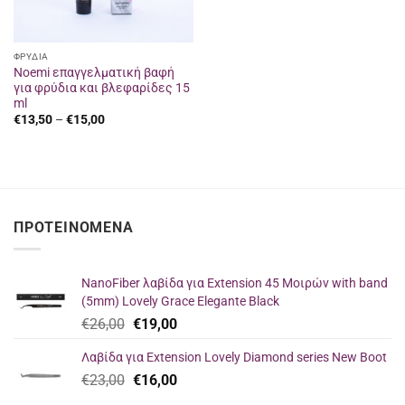
ΦΡΥΔΙΑ
Noemi επαγγελματική βαφή
για φρύδια και βλεφαρίδες 15
ml
Price
€
13,50
–
€
15,00
range:
€13,50
through
€15,00
ΠΡΟΤΕΙΝΌΜΕΝΑ
NanoFiber λαβίδα για Extension 45 Μοιρών with band
(5mm) Lovely Grace Elegante Black
Original
Η
€
26,00
€
19,00
price
τρέχουσα
Λαβίδα για Extension Lovely Diamond series New Boot
was:
τιμή
Original
Η
€
23,00
€26,00.
€
16,00
είναι:
price
τρέχουσα
€19,00.