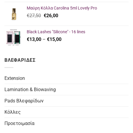
was:
τιμή
Μαύρη Κόλλα Carolina 5ml Lovely Pro
€23,00.
είναι:
Original
Η
€
27,50
€
26,00
€16,00.
price
τρέχουσα
was:
τιμή
Black Lashes "Silicone" - 16 lines
€27,50.
είναι:
Price
€
13,00
–
€
15,00
€26,00.
range:
€13,00
through
ΒΛΕΦΑΡΙΔΕΣ
€15,00
Extension
Lamination & Biowaving
Pads Βλεφαρίδων
Κόλλες
Προετοιμασία