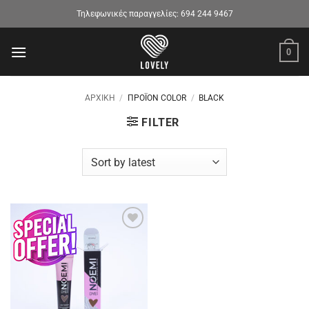
Μετάβαση
Τηλεφωνικές παραγγελίες:
694 244 9467
στο
περιεχόμενο
0
ΑΡΧΙΚΉ
/
ΠΡΟΪΌΝ COLOR
/
BLACK
FILTER
Προσθήκη
στα
αγαπημένα